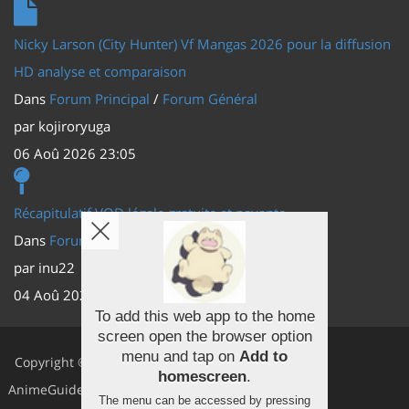
Nicky Larson (City Hunter) Vf Mangas 2026 pour la diffusion
HD analyse et comparaison
Dans
Forum Principal
/
Forum Général
par
kojiroryuga
06 Aoû 2026 23:05
Récapitulatif VOD légale gratuite et payante
Dans
Forum Principal
/
Actus (TV, vidéo, web)
par
inu22
04 Aoû 2026 20:30
To add this web app to the home
screen open the browser option
Facebook
menu and tap on
Add to
Copyright ©
homescreen
.
Youtube
AnimeGuides
The menu can be accessed by pressing