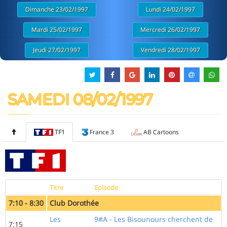
Dimanche 23/02/1997
Lundi 24/02/1997
Mardi 25/02/1997
Mercredi 26/02/1997
Jeudi 27/02/1997
Vendredi 28/02/1997
SAMEDI 08/02/1997
TF1
France 3
AB Cartoons
Titre
Episode
7:10 - 8:30
Club Dorothée
Les
9#A - Les Bisounours cherchent de
7:15