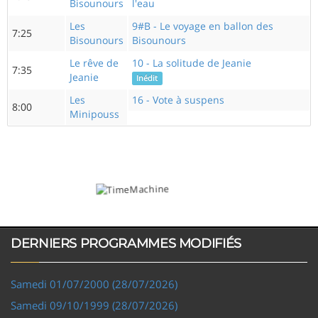
Bisounours
l'eau
Les
9#B - Le voyage en ballon des
7:25
Bisounours
Bisounours
Le rêve de
10 - La solitude de Jeanie
7:35
Jeanie
Inédit
Les
16 - Vote à suspens
8:00
Minipouss
DERNIERS PROGRAMMES MODIFIÉS
Samedi 01/07/2000 (28/07/2026)
Samedi 09/10/1999 (28/07/2026)