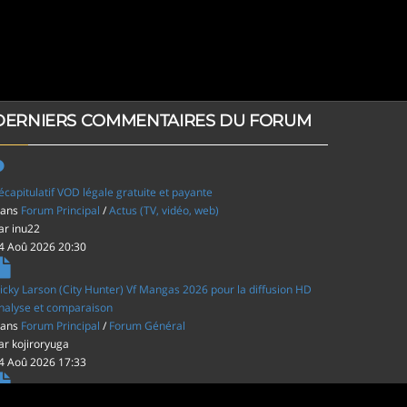
DERNIERS COMMENTAIRES DU FORUM
écapitulatif VOD légale gratuite et payante
ans
Forum Principal
/
Actus (TV, vidéo, web)
ar
inu22
4 Aoû 2026 20:30
icky Larson (City Hunter) Vf Mangas 2026 pour la diffusion HD
nalyse et comparaison
ans
Forum Principal
/
Forum Général
ar
kojiroryuga
4 Aoû 2026 17:33
es film d'animations Japonais au cinéma