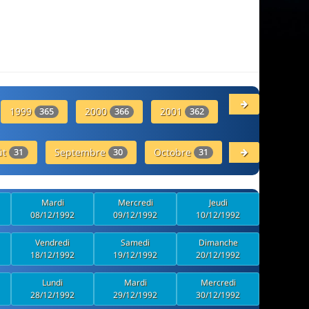
1999
2000
2001
2002
365
366
362
357
ût
Septembre
Octobre
Novembre
31
30
31
30
Mardi
Mercredi
Jeudi
08/12/1992
09/12/1992
10/12/1992
Vendredi
Samedi
Dimanche
18/12/1992
19/12/1992
20/12/1992
Lundi
Mardi
Mercredi
28/12/1992
29/12/1992
30/12/1992