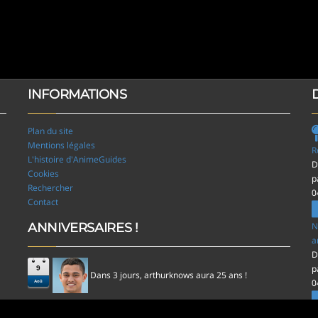
INFORMATIONS
Plan du site
Mentions légales
R
L'histoire d'AnimeGuides
D
Cookies
p
Rechercher
0
Contact
ANNIVERSAIRES !
N
a
D
p
9
Dans 3 jours,
aura 25 ans !
arthurknows
0
Aoû
l