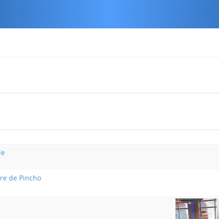
le
ire de Pincho