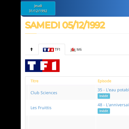
Jeudi
31/12/1992
SAMEDI 05/12/1992
TF1
M6
Titre
Episode
35 - L'eau potab
Club Sciences
Inédit
48 - L'anniversa
Les Fruittis
Inédit