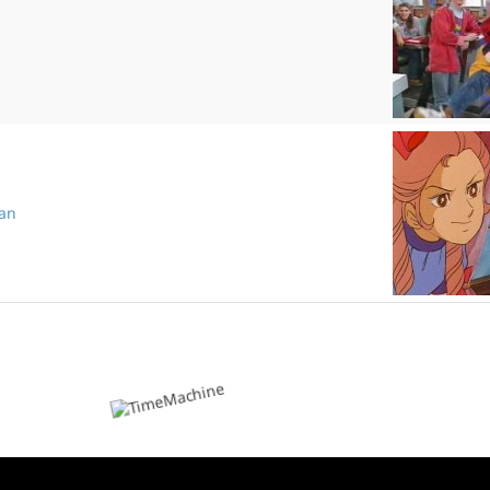
L'esclave
ban
Le petit ruban