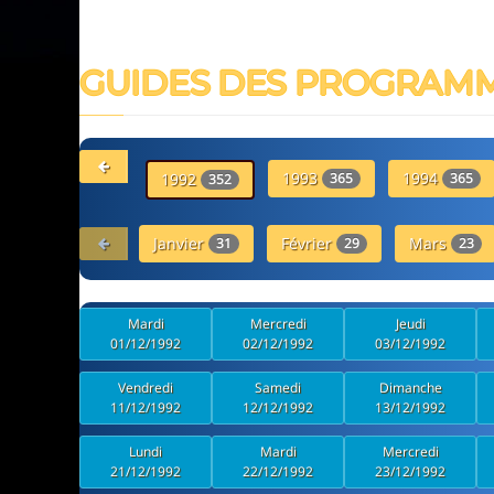
GUIDES DES PROGRAM
1993
1994
1992
365
365
352
Janvier
Février
Mars
31
29
23
Mardi
Mercredi
Jeudi
01/12/1992
02/12/1992
03/12/1992
Vendredi
Samedi
Dimanche
11/12/1992
12/12/1992
13/12/1992
Lundi
Mardi
Mercredi
21/12/1992
22/12/1992
23/12/1992