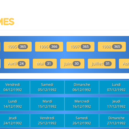
MES
1995
1996
1997
1998
365
366
365
365
Avril
Mai
Juin
Juillet
Ao
24
31
30
31
Vendredi
Samedi
Dimanche
Lundi
04/12/1992
05/12/1992
06/12/1992
07/12/1992
Lundi
Mardi
Mercredi
Jeudi
14/12/1992
15/12/1992
16/12/1992
17/12/1992
Jeudi
Vendredi
Samedi
Dimanche
24/12/1992
25/12/1992
26/12/1992
27/12/1992