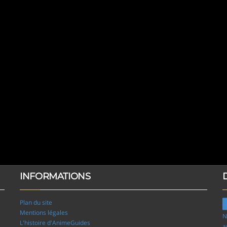
INFORMATIONS
Plan du site
Mentions légales
N
L'histoire d'AnimeGuides
a