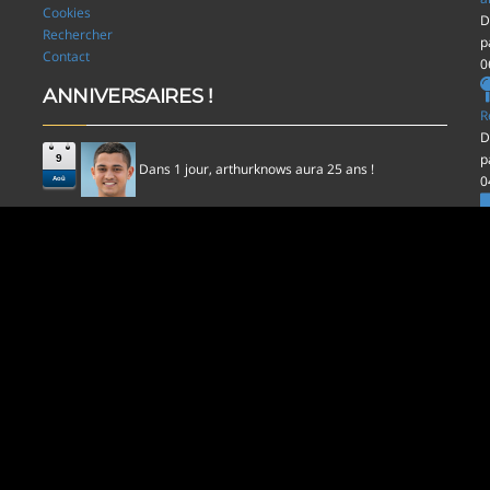
Cookies
D
Rechercher
p
Contact
0
ANNIVERSAIRES !
R
D
p
9
Dans 1 jour,
aura 25 ans !
arthurknows
0
Aoû
l
D
p
0