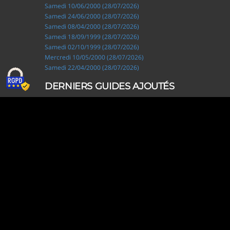
Samedi 10/06/2000 (28/07/2026)
Samedi 24/06/2000 (28/07/2026)
Samedi 08/04/2000 (28/07/2026)
Samedi 18/09/1999 (28/07/2026)
Samedi 02/10/1999 (28/07/2026)
Mercredi 10/05/2000 (28/07/2026)
Samedi 22/04/2000 (28/07/2026)
DERNIERS GUIDES AJOUTÉS
Ripley, les aventuriers de l'étrange (28/07/2026)
Solo Camping for Two (19/07/2026)
Slow Loop (28/06/2026)
Tofffsy (21/06/2026)
Jackson Five (12/06/2026)
Lodoss, la légende du chevalier héroïque (08/06/2026)
Demon King Daimao (25/05/2026)
Mechanical Marie (24/04/2026)
Coppelion (02/04/2026)
Fukumenkei Noise (20/03/2026)
DERNIERS GUIDES MODIFIÉS