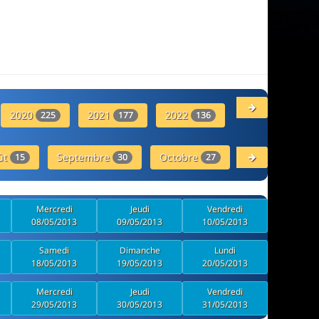
2020
2021
2022
2023
225
177
136
54
ût
Septembre
Octobre
Novembre
15
30
27
26
Mercredi
Jeudi
Vendredi
08/05/2013
09/05/2013
10/05/2013
Samedi
Dimanche
Lundi
18/05/2013
19/05/2013
20/05/2013
Mercredi
Jeudi
Vendredi
29/05/2013
30/05/2013
31/05/2013