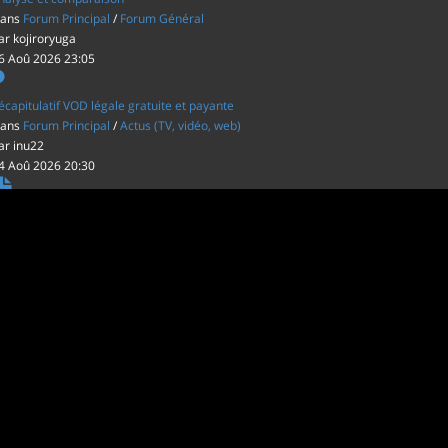
ans
Forum Principal
/
Forum Général
ar
kojiroryuga
6 Aoû 2026 23:05
écapitulatif VOD légale gratuite et payante
ans
Forum Principal
/
Actus (TV, vidéo, web)
ar
inu22
4 Aoû 2026 20:30
es film d'animations Japonais au cinéma
ans
Forum Principal
/
Actus (TV, vidéo, web)
ar
inu22
1 Aoû 2026 20:56