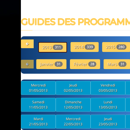
GUIDES DES PROGRAM
2014
2015
2013
339
280
311
Janvier
Février
Mars
31
28
31
Mercredi
Jeudi
Vendredi
01/05/2013
02/05/2013
03/05/2013
Samedi
Dimanche
Lundi
11/05/2013
12/05/2013
13/05/2013
Mardi
Mercredi
Jeudi
21/05/2013
22/05/2013
23/05/2013