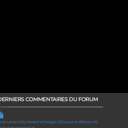
DERNIERS COMMENTAIRES DU FORUM
icky Larson (City Hunter) Vf Mangas 2026 pour la diffusion HD
nalyse et comparaison