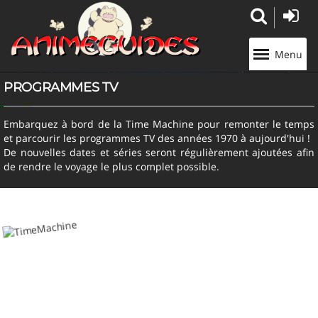
Panneau de gestion des cookies
Menu
PROGRAMMES TV
Embarquez à bord de la Time Machine pour remonter le temps
et parcourir les programmes TV des années 1970 à aujourd'hui !
De nouvelles dates et séries seront régulièrement ajoutées afin
de rendre le voyage le plus complet possible.