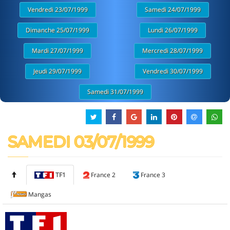
Vendredi 23/07/1999
Samedi 24/07/1999
Dimanche 25/07/1999
Lundi 26/07/1999
Mardi 27/07/1999
Mercredi 28/07/1999
Jeudi 29/07/1999
Vendredi 30/07/1999
Samedi 31/07/1999
SAMEDI 03/07/1999
TF1
France 2
France 3
Mangas