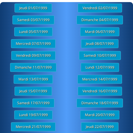
Jeudi 01/07/1999
Vendredi 02/07/1999
Samedi 03/07/1999
Dimanche 04/07/1999
Lundi 05/07/1999
Mardi 06/07/1999
Mercredi 07/07/1999
Jeudi 08/07/1999
Vendredi 09/07/1999
Samedi 10/07/1999
Dimanche 11/07/1999
Lundi 12/07/1999
Mardi 13/07/1999
Mercredi 14/07/1999
Jeudi 15/07/1999
Vendredi 16/07/1999
Samedi 17/07/1999
Dimanche 18/07/1999
Lundi 19/07/1999
Mardi 20/07/1999
Mercredi 21/07/1999
Jeudi 22/07/1999