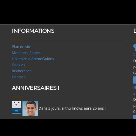
INFORMATIONS
Plan du site
Mentions légales
R
L'histoire d'AnimeGuides
D
Cookies
p
Rechercher
0
Contact
ANNIVERSAIRES !
N
a
D
p
9
Dans 3 jours,
aura 25 ans !
arthurknows
0
Aoû
l
D