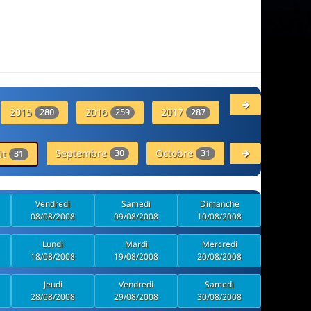
2015
2016
2017
2018
280
259
287
289
Septembre
Octobre
Novembre
ût
30
31
30
31
Vendredi
Samedi
Dimanche
08/08/2008
09/08/2008
10/08/2008
Lundi
Mardi
Mercredi
18/08/2008
19/08/2008
20/08/2008
Jeudi
Vendredi
Samedi
28/08/2008
29/08/2008
30/08/2008