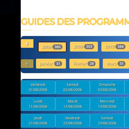
GUIDES DES PROGRAM
2009
2010
2008
353
344
360
Janvier
Février
Mars
31
29
31
Vendredi
Samedi
Dimanche
01/08/2008
02/08/2008
03/08/2008
Lundi
Mardi
Mercredi
11/08/2008
12/08/2008
13/08/2008
Jeudi
Vendredi
Samedi
21/08/2008
22/08/2008
23/08/2008