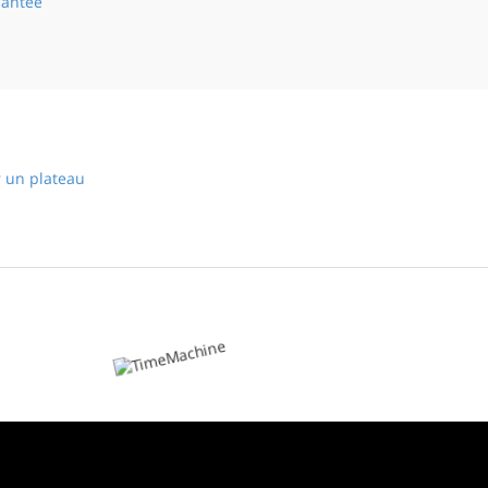
hantée
La maison hantée
r un plateau
Meurtre sur un plateau