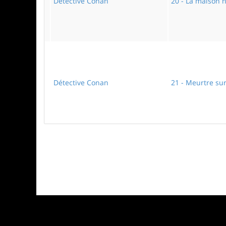
Détective Conan
20 - La maison 
Détective Conan
21 - Meurtre su