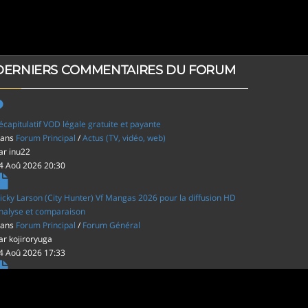
DERNIERS COMMENTAIRES DU FORUM
écapitulatif VOD légale gratuite et payante
ans
Forum Principal
/
Actus (TV, vidéo, web)
ar
inu22
4 Aoû 2026 20:30
icky Larson (City Hunter) Vf Mangas 2026 pour la diffusion HD
nalyse et comparaison
ans
Forum Principal
/
Forum Général
ar
kojiroryuga
4 Aoû 2026 17:33
es film d'animations Japonais au cinéma
ans
Forum Principal
/
Actus (TV, vidéo, web)