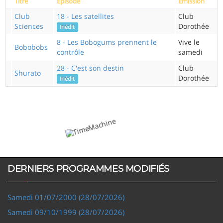
Titre
Episode
Emission
Club
18 - Les satellites
Club
Sciences
Dorothée
Inédit
8 - Les Bobogums prennent le
Vive le
Bobobobs
contrôle
samedi
28 - C'est son destin
Club
Shurato
Dorothée
Inédit
DERNIERS PROGRAMMES MODIFIÉS
Samedi 01/07/2000 (28/07/2026)
Samedi 09/10/1999 (28/07/2026)