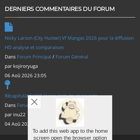
DERNIERS COMMENTAIRES DU FORUM
Nicky Larson (City Hunter) Vf Mangas 2026 pour la diffusion
HD analyse et comparaison
Dans
Forum Principal
/
Forum Général
par
kojiroryuga
06 Aoû 2026 23:05
Récapitulatif VOD légale gratuite et payante
Dans
Forum Principal
/
Actus (TV, vidéo, web)
par
inu22
04 Aoû 2026 20:30
To add this web app to the home
screen open the browser option