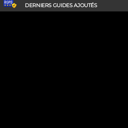
DERNIERS GUIDES AJOUTÉS
Ripley, les aventuriers de l'étrange (28/07/2026)
Solo Camping for Two (19/07/2026)
Slow Loop (28/06/2026)
Tofffsy (21/06/2026)
Jackson Five (12/06/2026)
Lodoss, la légende du chevalier héroïque (08/06/2026)
Demon King Daimao (25/05/2026)
Mechanical Marie (24/04/2026)
Coppelion (02/04/2026)
Fukumenkei Noise (20/03/2026)
DERNIERS GUIDES MODIFIÉS
Clue Club (07/08/2026)
Ripley, les aventuriers de l'étrange (28/07/2026)
Solo Camping for Two (19/07/2026)
Très cher frère (18/07/2026)
Princesse Sarah (18/07/2026)
Golden Time (18/07/2026)