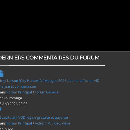
DERNIERS COMMENTAIRES DU FORUM
icky Larson (City Hunter) Vf Mangas 2026 pour la diffusion HD
nalyse et comparaison
ans
Forum Principal
/
Forum Général
ar
kojiroryuga
6 Aoû 2026 23:05
écapitulatif VOD légale gratuite et payante
ans
Forum Principal
/
Actus (TV, vidéo, web)
ar
inu22