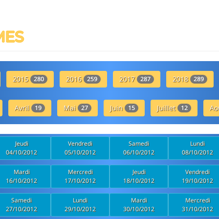
MES
2015
2016
2017
2018
280
259
287
289
Avril
Mai
Juin
Juillet
Ao
19
27
15
12
Jeudi
Vendredi
Samedi
Lundi
04/10/2012
05/10/2012
06/10/2012
08/10/2012
Mardi
Mercredi
Jeudi
Vendredi
16/10/2012
17/10/2012
18/10/2012
19/10/2012
Samedi
Lundi
Mardi
Mercredi
27/10/2012
29/10/2012
30/10/2012
31/10/2012