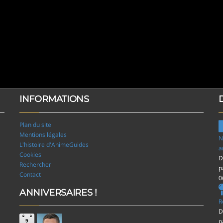
INFORMATIONS
Plan du site
Mentions légales
N
L'histoire d'AnimeGuides
a
Cookies
D
Rechercher
p
Contact
0
ANNIVERSAIRES !
R
D
p
9