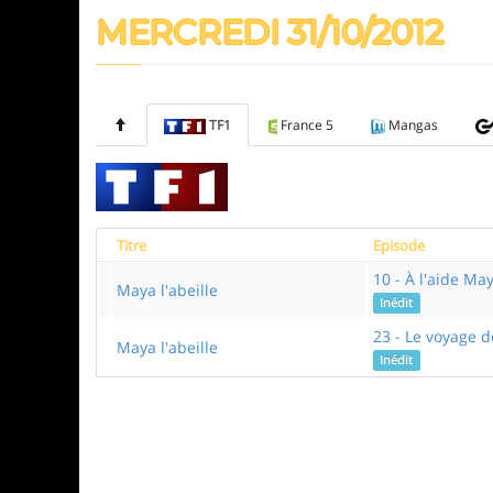
MERCREDI 31/10/2012
TF1
France 5
Mangas
Titre
Episode
10 - À l'aide Ma
Maya l'abeille
Inédit
23 - Le voyage
Maya l'abeille
Inédit