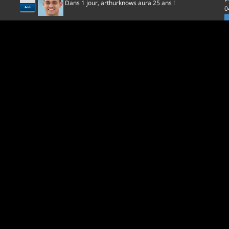
Dans 1 jour,
aura 25 ans !
arthurknows
0
Aoû
l
D
p
0