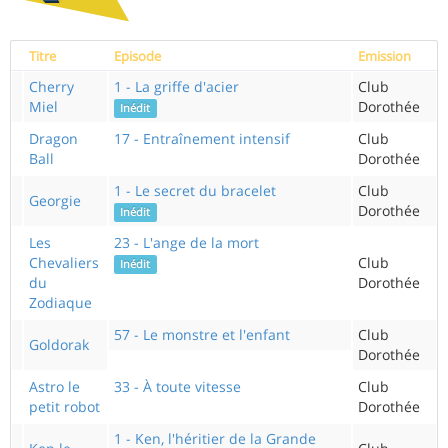
Titre
Episode
Emission
Cherry
1 - La griffe d'acier
Club
Miel
Dorothée
Inédit
Dragon
17 - Entraînement intensif
Club
Ball
Dorothée
1 - Le secret du bracelet
Club
Georgie
Dorothée
Inédit
Les
23 - L'ange de la mort
Chevaliers
Club
Inédit
du
Dorothée
Zodiaque
57 - Le monstre et l'enfant
Club
Goldorak
Dorothée
Astro le
33 - À toute vitesse
Club
petit robot
Dorothée
1 - Ken, l'héritier de la Grande