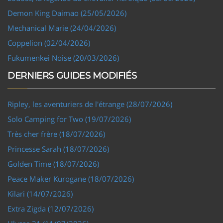
Demon King Daimao (25/05/2026)
Mechanical Marie (24/04/2026)
Coppelion (02/04/2026)
Fukumenkei Noise (20/03/2026)
DERNIERS GUIDES MODIFIÉS
Ripley, les aventuriers de l'étrange (28/07/2026)
Solo Camping for Two (19/07/2026)
Très cher frère (18/07/2026)
Princesse Sarah (18/07/2026)
Golden Time (18/07/2026)
Peace Maker Kurogane (18/07/2026)
Kilari (14/07/2026)
Extra Zigda (12/07/2026)