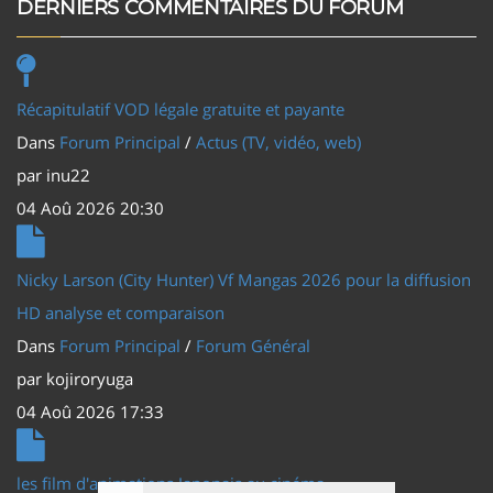
DERNIERS COMMENTAIRES DU FORUM
Récapitulatif VOD légale gratuite et payante
Dans
Forum Principal
/
Actus (TV, vidéo, web)
par
inu22
04 Aoû 2026 20:30
Nicky Larson (City Hunter) Vf Mangas 2026 pour la diffusion
HD analyse et comparaison
Dans
Forum Principal
/
Forum Général
par
kojiroryuga
04 Aoû 2026 17:33
les film d'animations Japonais au cinéma