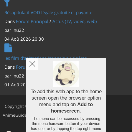
Récapitulatif VOD légale gratuite et payante
Dans
Forum Principal
/
Actus (TV, vidéo, web)
par
inu22
04 Aoû 2026 20:30
les film d'animations Japonais au cinéma
Dans
Forum Principal
/
Actus (TV, vidéo, web)
par
inu22
01 Aoû 2026 20:56
To add this web app to the home
screen open the browser option
Facebook
menu and tap on
Add to
Copyright ©
homescreen
.
Youtube
AnimeGuides
The menu can be accessed by pressing
the menu hardware button if your device
Twitter
has one, or by tapping the top right menu