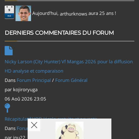
9
Aujourd'hui,
aura 25 ans !
arthurknows
Aoû
DERNIERS COMMENTAIRES DU FORUM
Nicky Larson (City Hunter) Vf Mangas 2026 pour la diffusion
HD analyse et comparaison
Dans
Forum Principal
/
Forum Général
par
kojiroryuga
06 Aoû 2026 23:05
Récapitulatif VOD légale gratuite et payante
Dans
Forum Principal
/
Actus (TV, vidéo, web)
par
inu22