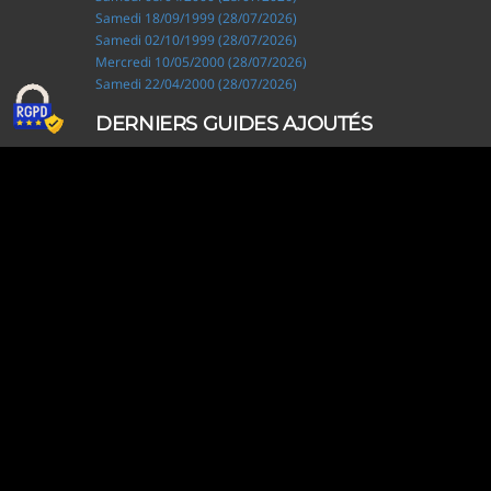
Samedi 18/09/1999 (28/07/2026)
Samedi 02/10/1999 (28/07/2026)
Mercredi 10/05/2000 (28/07/2026)
Samedi 22/04/2000 (28/07/2026)
DERNIERS GUIDES AJOUTÉS
Ripley, les aventuriers de l'étrange (28/07/2026)
Solo Camping for Two (19/07/2026)
Slow Loop (28/06/2026)
Tofffsy (21/06/2026)
Jackson Five (12/06/2026)
Lodoss, la légende du chevalier héroïque (08/06/2026)
Demon King Daimao (25/05/2026)
Mechanical Marie (24/04/2026)
Coppelion (02/04/2026)
Fukumenkei Noise (20/03/2026)
DERNIERS GUIDES MODIFIÉS
Clue Club (07/08/2026)
Ripley, les aventuriers de l'étrange (28/07/2026)