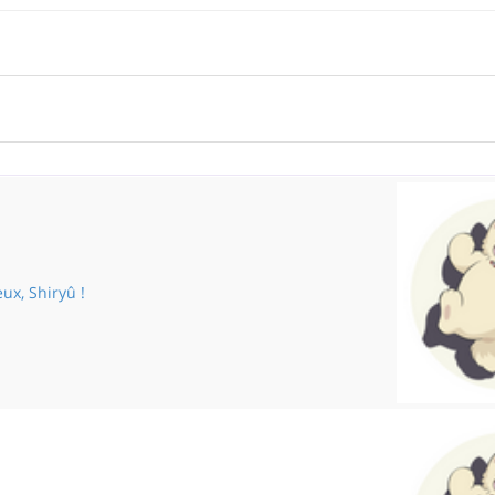
eux, Shiryû !
Ouvre les yeux, Shiryû !