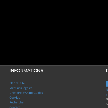
INFORMATIONS
Plan du site
Mentions légales
N
L'histoire d'AnimeGuides
a
Cookies
D
Rechercher
p
Contact