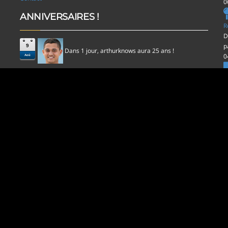
0
ANNIVERSAIRES !
R
D
p
9
Dans 1 jour,
aura 25 ans !
arthurknows
0
Aoû
l
D
p
0