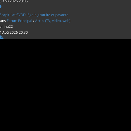
6 Aoû 2026 23:05
écapitulatif VOD légale gratuite et payante
ans
Forum Principal
/
Actus (TV, vidéo, web)
ar
inu22
4 Aoû 2026 20:30
es film d'animations Japonais au cinéma
ans
Forum Principal
/
Actus (TV, vidéo, web)
ar
inu22
1 Aoû 2026 20:56