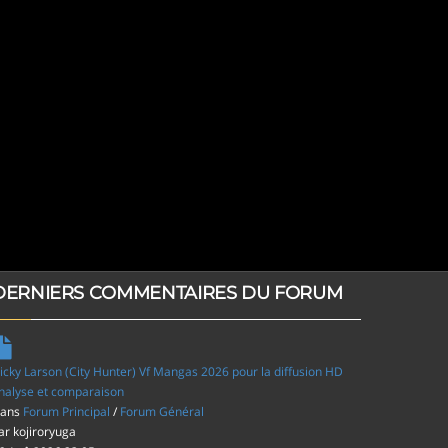
DERNIERS COMMENTAIRES DU FORUM
icky Larson (City Hunter) Vf Mangas 2026 pour la diffusion HD
nalyse et comparaison
ans
Forum Principal
/
Forum Général
ar
kojiroryuga