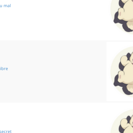
du mal
Le monde du mal
ibre
Un beau calibre
secret