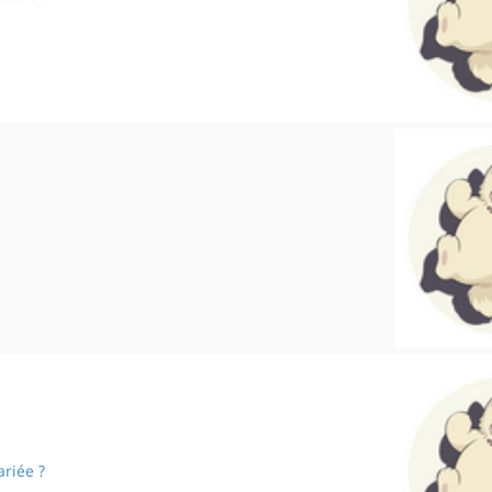
Le passage secret
Fausse piste
ariée ?