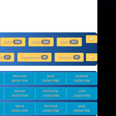
2005
2006
2007
2008
360
364
357
360
ût
Septembre
Octobre
Novembre
31
30
31
30
Mercredi
Jeudi
Vendredi
08/04/1998
09/04/1998
10/04/1998
Samedi
Dimanche
Lundi
18/04/1998
19/04/1998
20/04/1998
Mardi
Mercredi
Jeudi
28/04/1998
29/04/1998
30/04/1998