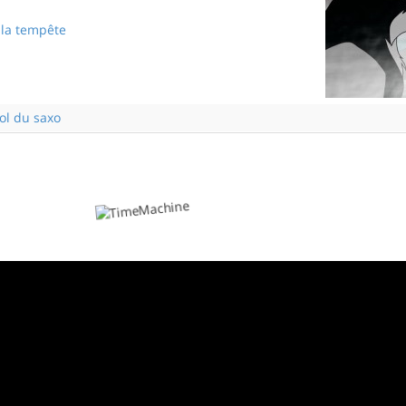
e la tempête
Le souffle de la tempête
vol du saxo