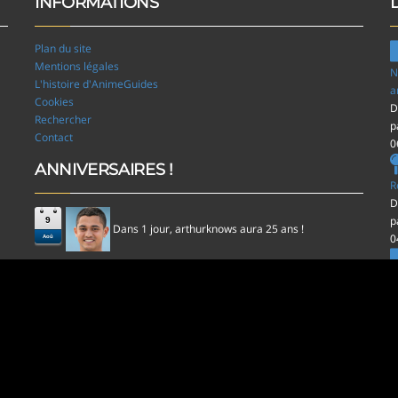
INFORMATIONS
Plan du site
Mentions légales
N
L'histoire d'AnimeGuides
a
Cookies
D
Rechercher
p
Contact
0
ANNIVERSAIRES !
R
D
p
9
Dans 1 jour,
aura 25 ans !
arthurknows
0
Aoû
l
D
p
0