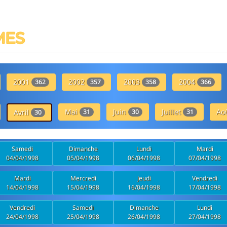
MES
2001
2002
2003
2004
362
357
358
366
Mai
Juin
Juillet
Ao
Avril
31
30
31
30
Samedi
Dimanche
Lundi
Mardi
04/04/1998
05/04/1998
06/04/1998
07/04/1998
Mardi
Mercredi
Jeudi
Vendredi
14/04/1998
15/04/1998
16/04/1998
17/04/1998
Vendredi
Samedi
Dimanche
Lundi
24/04/1998
25/04/1998
26/04/1998
27/04/1998