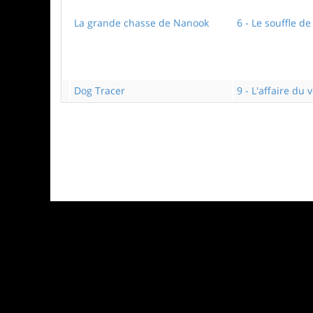
La grande chasse de Nanook
6 - Le souffle d
Dog Tracer
9 - L'affaire du 