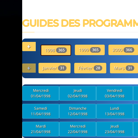
GUIDES DES PROGRAM
1999
2000
1998
365
366
365
Janvier
Février
Mars
31
28
31
Mercredi
Jeudi
Vendredi
01/04/1998
02/04/1998
03/04/1998
Samedi
Dimanche
Lundi
11/04/1998
12/04/1998
13/04/1998
Mardi
Mercredi
Jeudi
21/04/1998
22/04/1998
23/04/1998