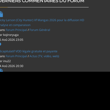
DERNIERS COMMENTAIRES DU FORUM
icky Larson (City Hunter) Vf Mangas 2026 pour la diffusion HD
nalyse et comparaison
ans
Forum Principal
/
Forum Général
ar
kojiroryuga
6 Aoû 2026 23:05
écapitulatif VOD légale gratuite et payante
ans
Forum Principal
/
Actus (TV, vidéo, web)
ar
inu22
4 Aoû 2026 20:30
es film d'animations Japonais au cinéma
ans
Forum Principal
/
Actus (TV, vidéo, web)
ar
inu22
1 Aoû 2026 20:56