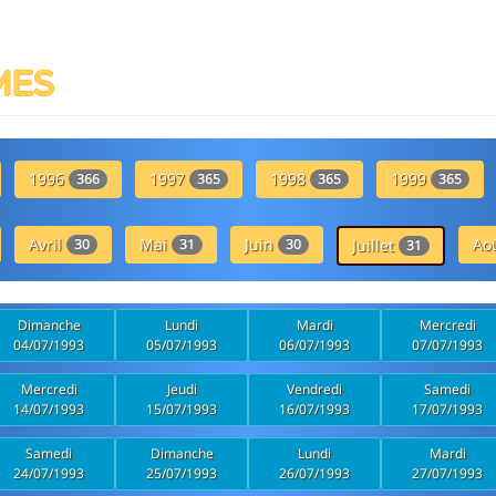
MES
1996
1997
1998
1999
366
365
365
365
Avril
Mai
Juin
Ao
30
31
30
Juillet
31
Dimanche
Lundi
Mardi
Mercredi
04/07/1993
05/07/1993
06/07/1993
07/07/1993
Mercredi
Jeudi
Vendredi
Samedi
14/07/1993
15/07/1993
16/07/1993
17/07/1993
Samedi
Dimanche
Lundi
Mardi
24/07/1993
25/07/1993
26/07/1993
27/07/1993