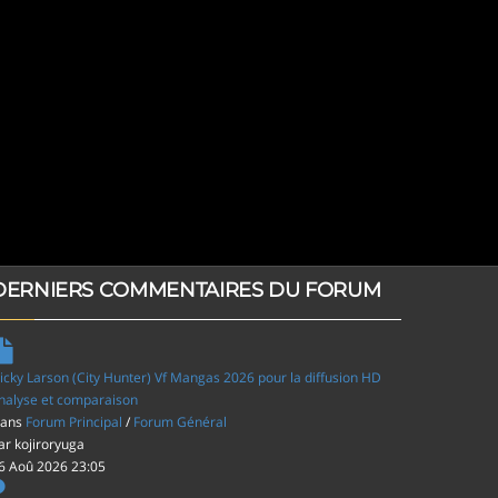
DERNIERS COMMENTAIRES DU FORUM
icky Larson (City Hunter) Vf Mangas 2026 pour la diffusion HD
nalyse et comparaison
ans
Forum Principal
/
Forum Général
ar
kojiroryuga
6 Aoû 2026 23:05