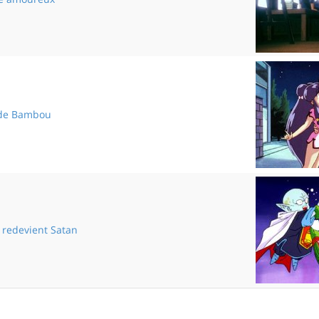
Chassé-croisé amoureux
 de Bambou
Les adieux de Bambou
 redevient Satan
Petit Cœur redevient Satan