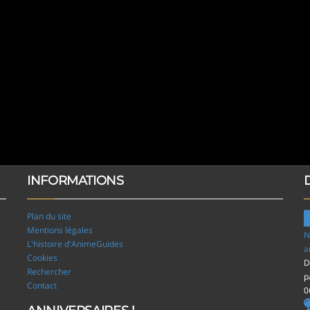
INFORMATIONS
Plan du site
Mentions légales
N
L'histoire d'AnimeGuides
a
Cookies
D
Rechercher
p
Contact
0