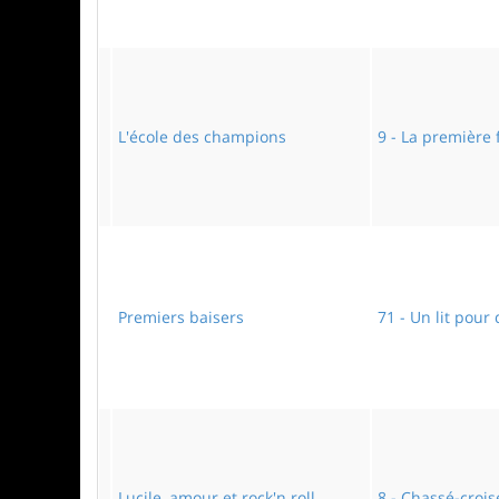
L'école des champions
9 - La première f
Premiers baisers
71 - Un lit pour
Lucile, amour et rock'n roll
8 - Chassé-croi