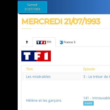
Samedi
31/07/1993
MERCREDI 21/07/1993
TF1
France 3
Titre
Episode
Les misérables
3 - Le trésor de
141 - Introuvabl
Hélène et les garçons
Inédit