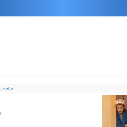
 Cosette
e