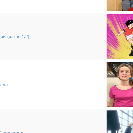
Introuvable
ois (partie 1/2)
La première fois
 deux
Un lit pour deux
sé amoureux