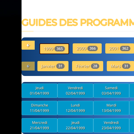
GUIDES DES PROGRAM
2000
2001
1999
366
362
365
Janvier
Février
Mars
31
28
31
Jeudi
Vendredi
Samedi
01/04/1999
02/04/1999
03/04/1999
Dimanche
Lundi
Mardi
11/04/1999
12/04/1999
13/04/1999
Mercredi
Jeudi
Vendredi
21/04/1999
22/04/1999
23/04/1999