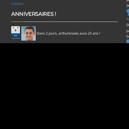
Contact
0
ANNIVERSAIRES !
R
D
p
9
Dans 2 jours,
aura 25 ans !
arthurknows
0
Aoû
l
D
p
0