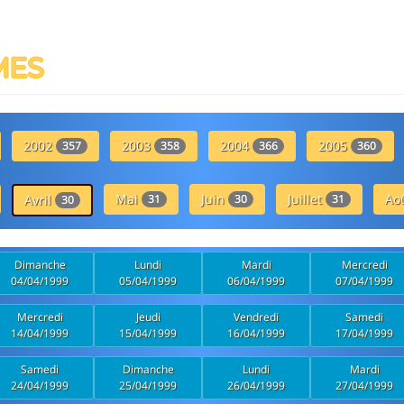
MES
2002
2003
2004
2005
357
358
366
360
Mai
Juin
Juillet
Ao
Avril
31
30
31
30
Dimanche
Lundi
Mardi
Mercredi
04/04/1999
05/04/1999
06/04/1999
07/04/1999
Mercredi
Jeudi
Vendredi
Samedi
14/04/1999
15/04/1999
16/04/1999
17/04/1999
Samedi
Dimanche
Lundi
Mardi
24/04/1999
25/04/1999
26/04/1999
27/04/1999