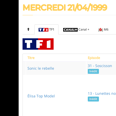
MERCREDI 21/04/1999
TF1
Canal +
M6
Titre
Episode
31 - Soscisson
Sonic le rebelle
Inédit
13 - Lunettes noi
Élisa Top Model
Inédit