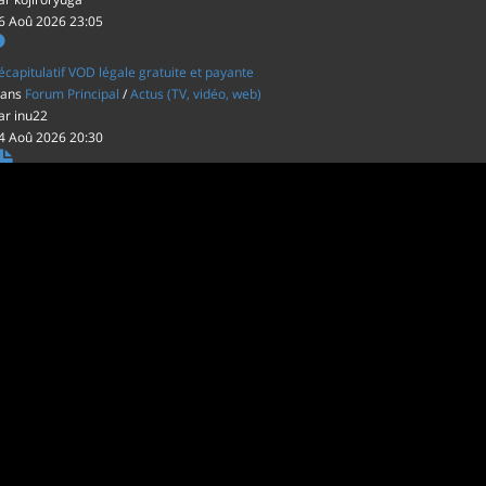
6 Aoû 2026 23:05
écapitulatif VOD légale gratuite et payante
ans
Forum Principal
/
Actus (TV, vidéo, web)
ar
inu22
4 Aoû 2026 20:30
es film d'animations Japonais au cinéma
ans
Forum Principal
/
Actus (TV, vidéo, web)
ar
inu22
1 Aoû 2026 20:56