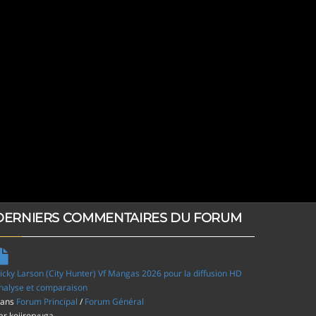
DERNIERS COMMENTAIRES DU FORUM
icky Larson (City Hunter) Vf Mangas 2026 pour la diffusion HD
nalyse et comparaison
ans
Forum Principal
/
Forum Général
ar
kojiroryuga