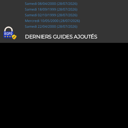
Samedi 08/04/2000 (28/07/2026)
Samedi 18/09/1999 (28/07/2026)
Samedi 02/10/1999 (28/07/2026)
Mercredi 10/05/2000 (28/07/2026)
Samedi 22/04/2000 (28/07/2026)
DERNIERS GUIDES AJOUTÉS
Ripley, les aventuriers de l'étrange (28/07/2026)
Solo Camping for Two (19/07/2026)
Slow Loop (28/06/2026)
Tofffsy (21/06/2026)
Jackson Five (12/06/2026)
Lodoss, la légende du chevalier héroïque (08/06/2026)
Demon King Daimao (25/05/2026)
Mechanical Marie (24/04/2026)
Coppelion (02/04/2026)
Fukumenkei Noise (20/03/2026)
DERNIERS GUIDES MODIFIÉS
Ripley, les aventuriers de l'étrange (28/07/2026)