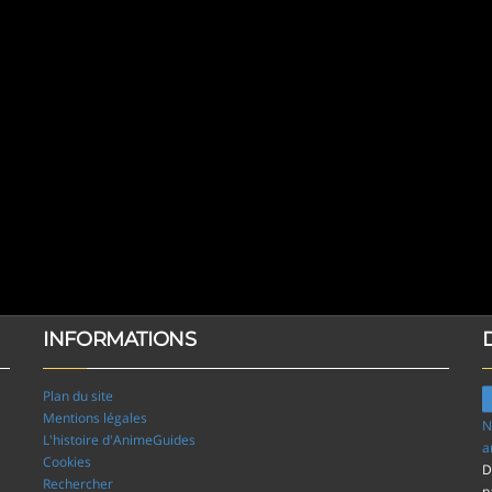
INFORMATIONS
Plan du site
Mentions légales
N
L'histoire d'AnimeGuides
a
Cookies
D
Rechercher
p