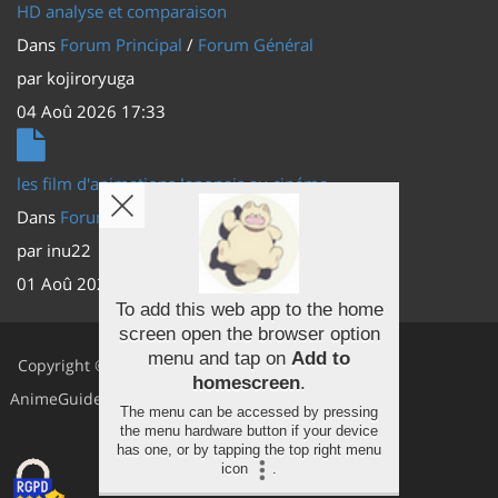
HD analyse et comparaison
Dans
Forum Principal
/
Forum Général
par
kojiroryuga
04 Aoû 2026 17:33
les film d'animations Japonais au cinéma
Dans
Forum Principal
/
Actus (TV, vidéo, web)
par
inu22
01 Aoû 2026 20:56
To add this web app to the home
screen open the browser option
Facebook
menu and tap on
Add to
Copyright ©
homescreen
.
Youtube
AnimeGuides
The menu can be accessed by pressing
the menu hardware button if your device
Twitter
has one, or by tapping the top right menu
icon
.
Instagram