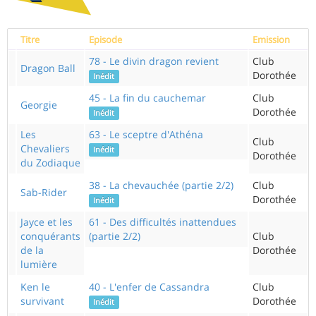
Titre
Episode
Emission
78 - Le divin dragon revient
Club
Dragon Ball
Dorothée
Inédit
45 - La fin du cauchemar
Club
Georgie
Dorothée
Inédit
Les
63 - Le sceptre d'Athéna
Club
Chevaliers
Inédit
Dorothée
du Zodiaque
38 - La chevauchée (partie 2/2)
Club
Sab-Rider
Dorothée
Inédit
Jayce et les
61 - Des difficultés inattendues
conquérants
(partie 2/2)
Club
de la
Dorothée
lumière
Ken le
40 - L'enfer de Cassandra
Club
survivant
Dorothée
Inédit