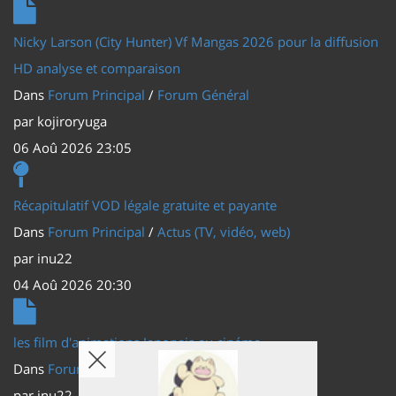
Nicky Larson (City Hunter) Vf Mangas 2026 pour la diffusion
HD analyse et comparaison
Dans
Forum Principal
/
Forum Général
par
kojiroryuga
06 Aoû 2026 23:05
Récapitulatif VOD légale gratuite et payante
Dans
Forum Principal
/
Actus (TV, vidéo, web)
par
inu22
04 Aoû 2026 20:30
les film d'animations Japonais au cinéma
Dans
Forum Principal
/
Actus (TV, vidéo, web)
par
inu22