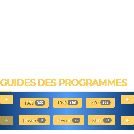
GUIDES DES PROGRAMMES
1990
1991
19
1989
363
365
365
Janvier
Février
Mars
Avr
31
28
31