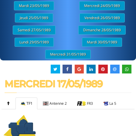
Mardi 23/05/1989
Mercredi 24/05/1989
Jeudi 25/05/1989
Vendredi 26/05/1989
Samedi 27/05/1989
Dimanche 28/05/1989
Lundi 29/05/1989
Mardi 30/05/1989
Mercredi 31/05/1989
MERCREDI 17/05/1989
TF1
Antenne 2
FR3
La 5