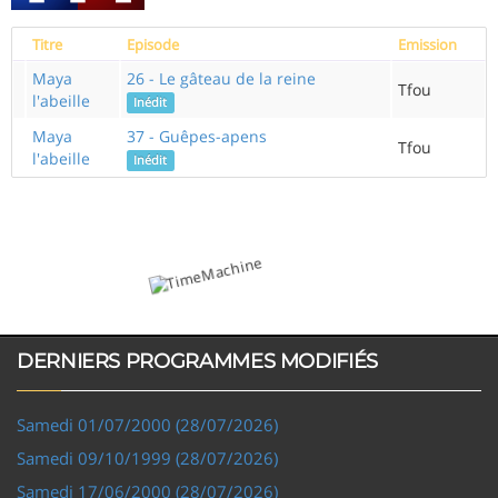
Titre
Episode
Emission
Maya
26 - Le gâteau de la reine
Tfou
l'abeille
Inédit
Maya
37 - Guêpes-apens
Tfou
l'abeille
Inédit
DERNIERS PROGRAMMES MODIFIÉS
Samedi 01/07/2000 (28/07/2026)
Samedi 09/10/1999 (28/07/2026)
Samedi 17/06/2000 (28/07/2026)