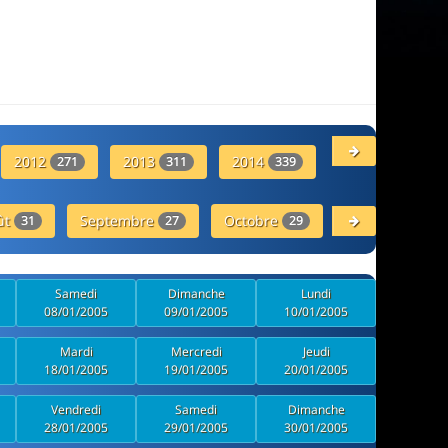
2012
2013
2014
2015
271
311
339
280
ût
Septembre
Octobre
Novembre
31
27
29
30
Samedi
Dimanche
Lundi
08/01/2005
09/01/2005
10/01/2005
Mardi
Mercredi
Jeudi
18/01/2005
19/01/2005
20/01/2005
Vendredi
Samedi
Dimanche
28/01/2005
29/01/2005
30/01/2005