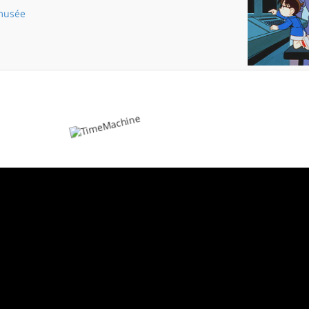
 musée
Meurtre au musée