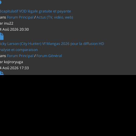
écapitulatif VOD légale gratuite et payante
ans
Forum Principal
/
Actus (TV, vidéo, web)
ar
inu22
4 Aoû 2026 20:30
icky Larson (City Hunter) Vf Mangas 2026 pour la diffusion HD
nalyse et comparaison
ans
Forum Principal
/
Forum Général
ar
kojiroryuga
4 Aoû 2026 17:33
es film d'animations Japonais au cinéma
ans
Forum Principal
/
Actus (TV, vidéo, web)
ar
inu22
1 Aoû 2026 20:56