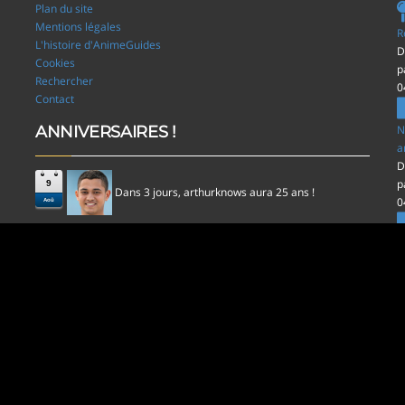
Plan du site
Mentions légales
R
L'histoire d'AnimeGuides
D
Cookies
p
Rechercher
0
Contact
ANNIVERSAIRES !
N
a
D
p
9
Dans 3 jours,
aura 25 ans !
arthurknows
0
Aoû
l
D
p
0