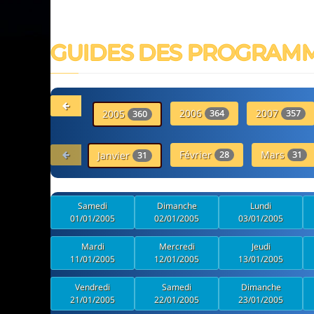
GUIDES DES PROGRAM
2006
2007
2005
364
357
360
Février
Mars
Janvier
28
31
31
Samedi
Dimanche
Lundi
01/01/2005
02/01/2005
03/01/2005
Mardi
Mercredi
Jeudi
11/01/2005
12/01/2005
13/01/2005
Vendredi
Samedi
Dimanche
21/01/2005
22/01/2005
23/01/2005