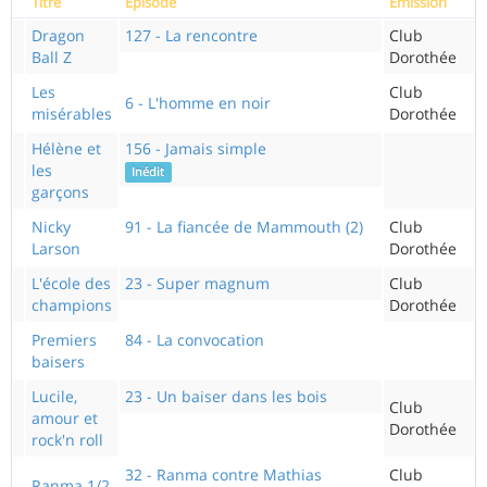
Titre
Episode
Emission
Dragon
127 - La rencontre
Club
Ball Z
Dorothée
Les
Club
6 - L'homme en noir
misérables
Dorothée
Hélène et
156 - Jamais simple
les
Inédit
garçons
Nicky
91 - La fiancée de Mammouth (2)
Club
Larson
Dorothée
L'école des
23 - Super magnum
Club
champions
Dorothée
Premiers
84 - La convocation
baisers
Lucile,
23 - Un baiser dans les bois
Club
amour et
Dorothée
rock'n roll
32 - Ranma contre Mathias
Club
Ranma 1/2