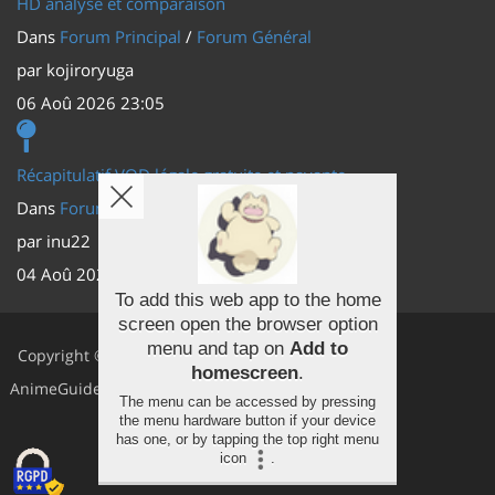
HD analyse et comparaison
Dans
Forum Principal
/
Forum Général
par
kojiroryuga
06 Aoû 2026 23:05
Récapitulatif VOD légale gratuite et payante
Dans
Forum Principal
/
Actus (TV, vidéo, web)
par
inu22
04 Aoû 2026 20:30
To add this web app to the home
screen open the browser option
Facebook
menu and tap on
Add to
Copyright ©
homescreen
.
Youtube
AnimeGuides
The menu can be accessed by pressing
the menu hardware button if your device
Twitter
has one, or by tapping the top right menu
icon
.
Instagram