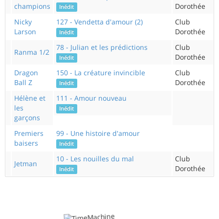
champions
Dorothée
Inédit
Nicky
127 - Vendetta d'amour (2)
Club
Larson
Dorothée
Inédit
78 - Julian et les prédictions
Club
Ranma 1/2
Dorothée
Inédit
Dragon
150 - La créature invincible
Club
Ball Z
Dorothée
Inédit
Hélène et
111 - Amour nouveau
les
Inédit
garçons
Premiers
99 - Une histoire d'amour
baisers
Inédit
10 - Les nouilles du mal
Club
Jetman
Dorothée
Inédit