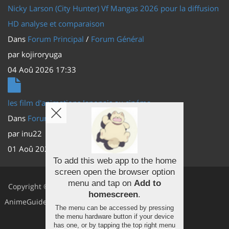
Nicky Larson (City Hunter) Vf Mangas 2026 pour la diffusion
HD analyse et comparaison
Dans
Forum Principal
/
Forum Général
par
kojiroryuga
04 Aoû 2026 17:33
les film d'animations Japonais au cinéma
Dans
Forum Principal
/
Actus (TV, vidéo, web)
par
inu22
01 Aoû 2026 20:56
To add this web app to the home
screen open the browser option
Facebook
menu and tap on
Add to
Copyright ©
homescreen
.
Youtube
AnimeGuides
The menu can be accessed by pressing
the menu hardware button if your device
Twitter
has one, or by tapping the top right menu