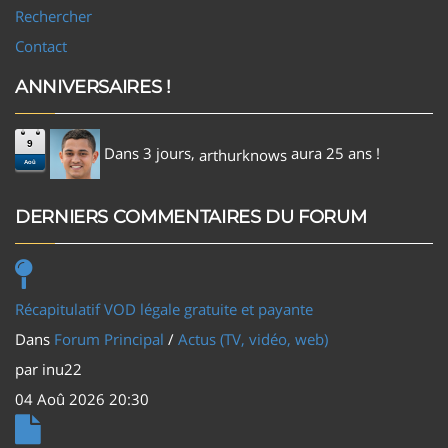
Rechercher
Contact
ANNIVERSAIRES !
9
Dans 3 jours,
aura 25 ans !
arthurknows
Aoû
DERNIERS COMMENTAIRES DU FORUM
Récapitulatif VOD légale gratuite et payante
Dans
Forum Principal
/
Actus (TV, vidéo, web)
par
inu22
04 Aoû 2026 20:30