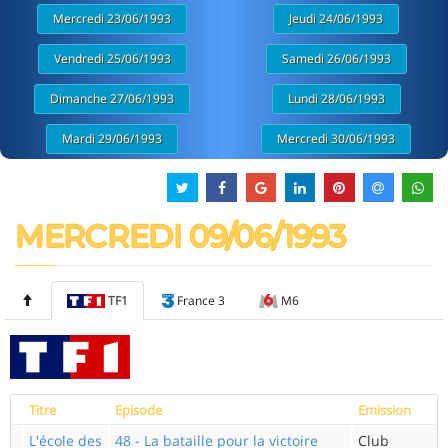
Mercredi 23/06/1993
Jeudi 24/06/1993
Vendredi 25/06/1993
Samedi 26/06/1993
Dimanche 27/06/1993
Lundi 28/06/1993
Mardi 29/06/1993
Mercredi 30/06/1993
MERCREDI 09/06/1993
TF1
France 3
M6
Titre
Episode
Emission
L'école des
48 - La bataille pour la victoire
Club