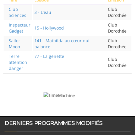
Club
Club
3 - L'eau
Sciences
Dorothée
Inspecteur
Club
15 - Hollywood
Gadget
Dorothée
Sailor
141 - Mathilda au cœur qui
Club
Moon
balance
Dorothée
Terre
77 - La genette
Club
attention
Dorothée
danger
DERNIERS PROGRAMMES MODIFIÉS