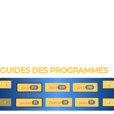
GUIDES DES PROGRAMMES
2014
2015
20
2013
339
280
311
Février
Mars
Avr
Janvier
28
31
31