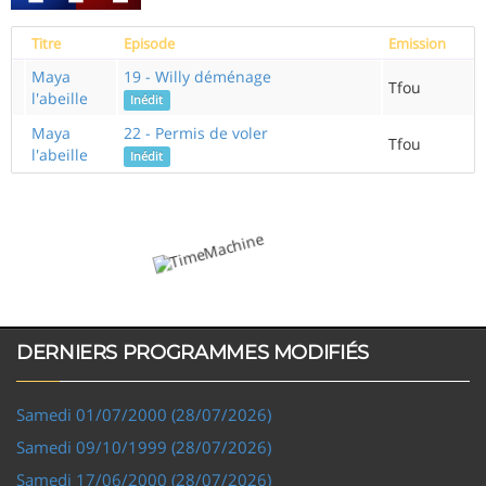
Titre
Episode
Emission
Maya
19 - Willy déménage
Tfou
l'abeille
Inédit
Maya
22 - Permis de voler
Tfou
l'abeille
Inédit
DERNIERS PROGRAMMES MODIFIÉS
Samedi 01/07/2000 (28/07/2026)
Samedi 09/10/1999 (28/07/2026)
Samedi 17/06/2000 (28/07/2026)