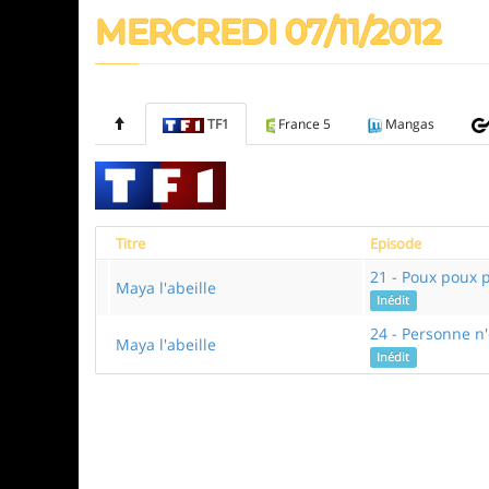
MERCREDI 07/11/2012
TF1
France 5
Mangas
Titre
Episode
21 - Poux poux 
Maya l'abeille
Inédit
24 - Personne n
Maya l'abeille
Inédit