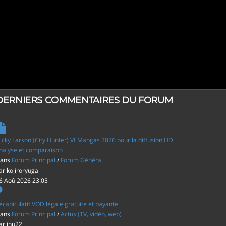
DERNIERS COMMENTAIRES DU FORUM
icky Larson (City Hunter) Vf Mangas 2026 pour la diffusion HD
nalyse et comparaison
ans
Forum Principal
/
Forum Général
ar
kojiroryuga
6 Aoû 2026 23:05
écapitulatif VOD légale gratuite et payante
ans
Forum Principal
/
Actus (TV, vidéo, web)
ar
inu22