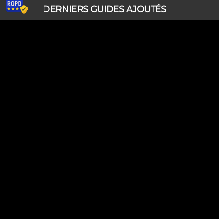
DERNIERS GUIDES AJOUTÉS
Ripley, les aventuriers de l'étrange (28/07/2026)
Solo Camping for Two (19/07/2026)
Slow Loop (28/06/2026)
Tofffsy (21/06/2026)
Jackson Five (12/06/2026)
Lodoss, la légende du chevalier héroïque (08/06/2026)
Demon King Daimao (25/05/2026)
Mechanical Marie (24/04/2026)
Coppelion (02/04/2026)
Fukumenkei Noise (20/03/2026)
DERNIERS GUIDES MODIFIÉS
Ripley, les aventuriers de l'étrange (28/07/2026)
Solo Camping for Two (19/07/2026)
Très cher frère (18/07/2026)
Princesse Sarah (18/07/2026)
Golden Time (18/07/2026)
Peace Maker Kurogane (18/07/2026)