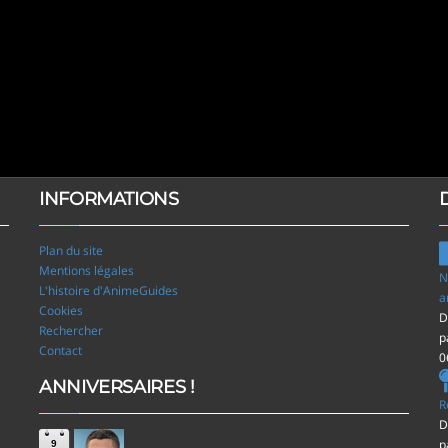
INFORMATIONS
Plan du site
Mentions légales
N
L'histoire d'AnimeGuides
a
Cookies
D
Rechercher
p
Contact
0
ANNIVERSAIRES !
R
D
p
9