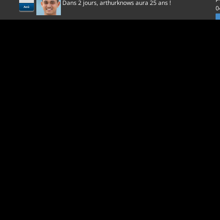
Dans 2 jours,
aura 25 ans !
arthurknows
0
Aoû
l
D
p
0