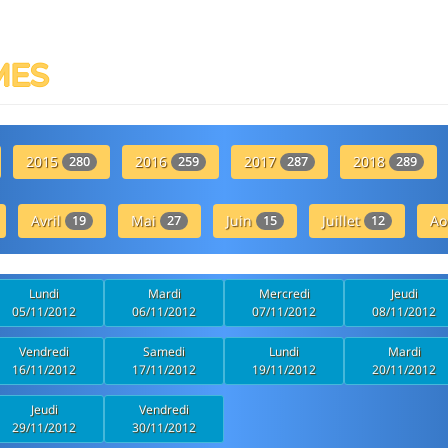
MES
2015
2016
2017
2018
280
259
287
289
Avril
Mai
Juin
Juillet
Ao
19
27
15
12
Lundi
Mardi
Mercredi
Jeudi
05/11/2012
06/11/2012
07/11/2012
08/11/2012
Vendredi
Samedi
Lundi
Mardi
16/11/2012
17/11/2012
19/11/2012
20/11/2012
Jeudi
Vendredi
29/11/2012
30/11/2012