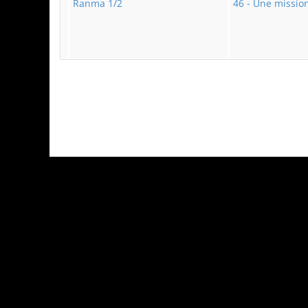
Ranma 1/2
46 - Une missio