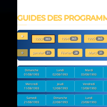
GUIDES DES PROGRAM
1994
1995
1993
365
365
365
Janvier
Février
Mars
31
28
31
Dimanche
Lundi
Mardi
01/08/1993
02/08/1993
03/08/1993
Mercredi
Jeudi
Vendredi
11/08/1993
12/08/1993
13/08/1993
Samedi
Dimanche
Lundi
21/08/1993
22/08/1993
23/08/1993