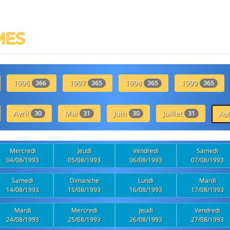
MES
1996
1997
1998
1999
366
365
365
365
Avril
Mai
Juin
Juillet
30
31
30
31
Ao
Mercredi
Jeudi
Vendredi
Samedi
04/08/1993
05/08/1993
06/08/1993
07/08/1993
Samedi
Dimanche
Lundi
Mardi
14/08/1993
15/08/1993
16/08/1993
17/08/1993
Mardi
Mercredi
Jeudi
Vendredi
24/08/1993
25/08/1993
26/08/1993
27/08/1993