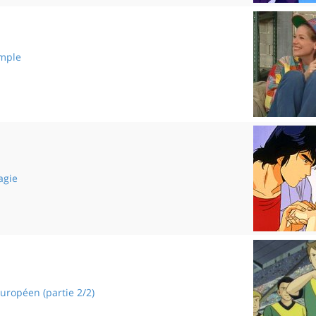
imple
Un aller simple
agie
Tour de magie
européen (partie 2/2)