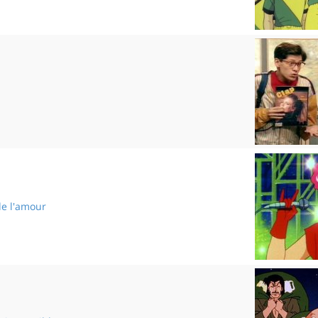
Le tournoi européen
Sondages
de l'amour
La flamme de l'amour