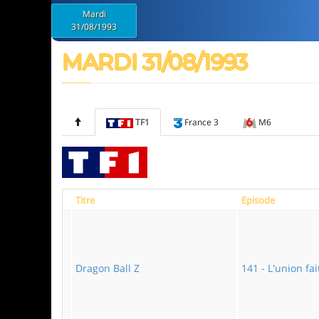
Mardi
31/08/1993
MARDI 31/08/1993
TF1
France 3
M6
Titre
Episode
Dragon Ball Z
141 - L'union fai