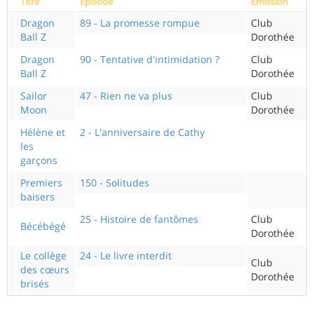
Titre
Episode
Emission
Dragon
89 - La promesse rompue
Club
Ball Z
Dorothée
Dragon
90 - Tentative d'intimidation ?
Club
Ball Z
Dorothée
Sailor
47 - Rien ne va plus
Club
Moon
Dorothée
Hélène et
2 - L'anniversaire de Cathy
les
garçons
Premiers
150 - Solitudes
baisers
25 - Histoire de fantômes
Club
Bécébégé
Dorothée
Le collège
24 - Le livre interdit
Club
des cœurs
Dorothée
brisés