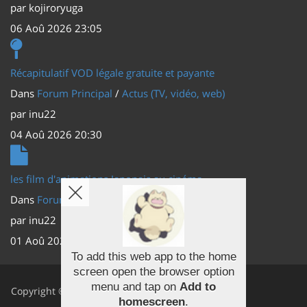
par
kojiroryuga
06 Aoû 2026 23:05
Récapitulatif VOD légale gratuite et payante
Dans
Forum Principal
/
Actus (TV, vidéo, web)
par
inu22
04 Aoû 2026 20:30
les film d'animations Japonais au cinéma
Dans
Forum Principal
/
Actus (TV, vidéo, web)
par
inu22
01 Aoû 2026 20:56
To add this web app to the home
screen open the browser option
Facebook
menu and tap on
Add to
Copyright ©
homescreen
.
Youtube