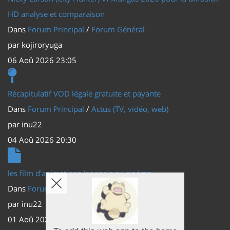
HD analyse et comparaison
Dans
Forum Principal
/
Forum Général
par
kojiroryuga
06 Aoû 2026 23:05
Récapitulatif VOD légale gratuite et payante
Dans
Forum Principal
/
Actus (TV, vidéo, web)
par
inu22
04 Aoû 2026 20:30
les film d'animations Japonais au cinéma
Dans
Forum Principal
/
Actus (TV, vidéo, web)
par
inu22
01 Aoû 2026 20:56