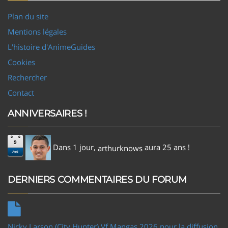
Plan du site
Mentions légales
L'histoire d'AnimeGuides
Cookies
Rechercher
Contact
ANNIVERSAIRES !
9
Dans 1 jour,
aura 25 ans !
arthurknows
Aoû
DERNIERS COMMENTAIRES DU FORUM
Nicky Larson (City Hunter) Vf Mangas 2026 pour la diffusion