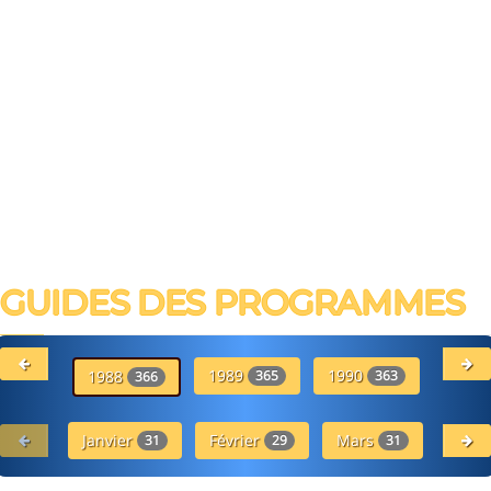
GUIDES DES PROGRAMMES
1989
1990
19
1988
365
363
366
Janvier
Février
Mars
Avr
31
29
31