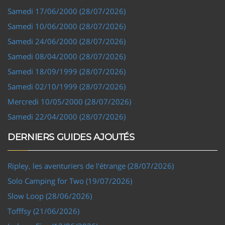
Samedi 17/06/2000 (28/07/2026)
Samedi 10/06/2000 (28/07/2026)
Samedi 24/06/2000 (28/07/2026)
Samedi 08/04/2000 (28/07/2026)
Samedi 18/09/1999 (28/07/2026)
Samedi 02/10/1999 (28/07/2026)
Mercredi 10/05/2000 (28/07/2026)
Samedi 22/04/2000 (28/07/2026)
DERNIERS GUIDES AJOUTÉS
Ripley, les aventuriers de l'étrange (28/07/2026)
Solo Camping for Two (19/07/2026)
Slow Loop (28/06/2026)
Tofffsy (21/06/2026)