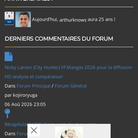
9
Aujourd'hui,
aura 25 ans !
arthurknows
Aoû
DERNIERS COMMENTAIRES DU FORUM
Nicky Larson (City Hunter) Vf Mangas 2026 pour la diffusion
HD analyse et comparaison
Dans
Forum Principal
/
Forum Général
par
kojiroryuga
06 Aoû 2026 23:05
Récapitulatif VOD légale gratuite et payante
Dans
Forum Principal
/
Actus (TV, vidéo, web)