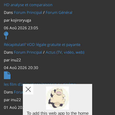
HD analyse et comparaison
Dans
Forum Principal
/
Forum Général
par
kojiroryuga
06 Aoû 2026 23:05
Récapitulatif VOD légale gratuite et payante
Dans
Forum Principal
/
Actus (TV, vidéo, web)
par
inu22
04 Aoû 2026 20:30
les film d'animations Japonais au cinéma
Dans
Forum Principal
/
Actus (TV, vidéo, web)
par
inu22
01 Aoû 2026 20:56
To add this web app to the home