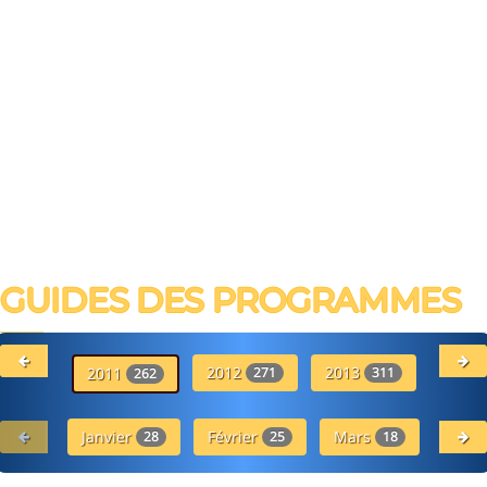
GUIDES DES PROGRAMMES
2012
2013
20
2011
271
311
262
Janvier
Février
Mars
Avr
28
25
18