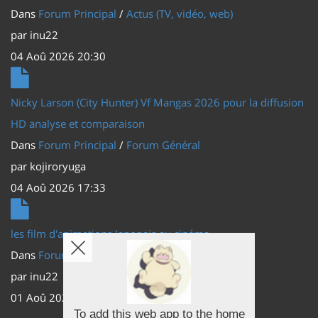
Dans
Forum Principal
/
Actus (TV, vidéo, web)
par
inu22
04 Aoû 2026 20:30
Nicky Larson (City Hunter) Vf Mangas 2026 pour la diffusion
HD analyse et comparaison
Dans
Forum Principal
/
Forum Général
par
kojiroryuga
04 Aoû 2026 17:33
les film d'animations Japonais au cinéma
Dans
Forum Principal
/
Actus (TV, vidéo, web)
par
inu22
01 Aoû 2026 20:56
To add this web app to the home