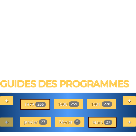
GUIDES DES PROGRAMMES
1980
1981
19
1979
259
228
266
Janvier
Février
Avr
27
5
Mars
27