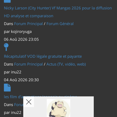
Nicky Larson (City Hunter) Vf Mangas 2026 pour la diffusion
HD analyse et comparaison
Dans
Forum Principal
/
Forum Général
par
kojiroryuga
06 Aoû 2026 23:05
Récapitulatif VOD légale gratuite et payante
Dans
Forum Principal
/
Actus (TV, vidéo, web)
par
inu22
04 Aoû 2026 20:30
les film d'animations Japonais au cinéma
Dans
Forum Principal
/
Actus (TV, vidéo, web)
par
inu22