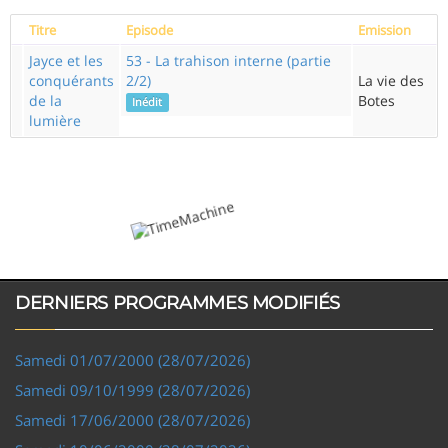
Titre
Episode
Emission
Jayce et les
53 - La trahison interne (partie
conquérants
2/2)
La vie des
de la
Botes
Inédit
lumière
DERNIERS PROGRAMMES MODIFIÉS
Samedi 01/07/2000 (28/07/2026)
Samedi 09/10/1999 (28/07/2026)
Samedi 17/06/2000 (28/07/2026)