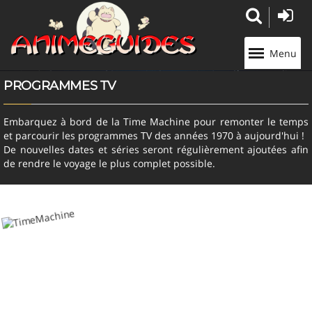
Panneau de gestion des cookies
Menu
PROGRAMMES TV
Embarquez à bord de la Time Machine pour remonter le temps
et parcourir les programmes TV des années 1970 à aujourd'hui !
De nouvelles dates et séries seront régulièrement ajoutées afin
de rendre le voyage le plus complet possible.