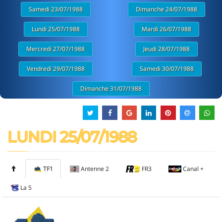
Samedi 23/07/1988
Dimanche 24/07/1988
Lundi 25/07/1988
Mardi 26/07/1988
Mercredi 27/07/1988
Jeudi 28/07/1988
Vendredi 29/07/1988
Samedi 30/07/1988
Dimanche 31/07/1988
LUNDI 25/07/1988
TF1
Antenne 2
FR3
Canal +
La 5