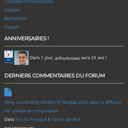
L'histoire d'AnimeGuides
Cookies
Rechercher
Contact
ANNIVERSAIRES !
9
Dans 1 jour,
aura 25 ans !
arthurknows
Aoû
DERNIERS COMMENTAIRES DU FORUM
Nicky Larson (City Hunter) Vf Mangas 2026 pour la diffusion
HD analyse et comparaison
Dans
Forum Principal
/
Forum Général
par
kojiroryuga