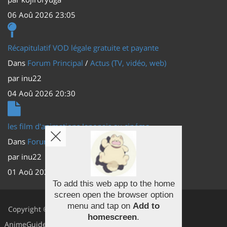
06 Aoû 2026 23:05
Récapitulatif VOD légale gratuite et payante
Dans
Forum Principal
/
Actus (TV, vidéo, web)
par
inu22
04 Aoû 2026 20:30
les film d'animations Japonais au cinéma
Dans
Forum Principal
/
Actus (TV, vidéo, web)
par
inu22
01 Aoû 2026 20:56
To add this web app to the home
screen open the browser option
Facebook
menu and tap on
Add to
Copyright ©
homescreen
.
Youtube
AnimeGuides