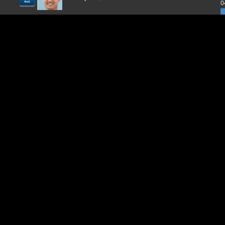
0
Aoû
l
D
p
0