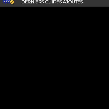
DERNIERS GUIDES AJOUTÉS
Ripley, les aventuriers de l'étrange (28/07/2026)
Solo Camping for Two (19/07/2026)
Slow Loop (28/06/2026)
Tofffsy (21/06/2026)
Jackson Five (12/06/2026)
Lodoss, la légende du chevalier héroïque (08/06/2026)
Demon King Daimao (25/05/2026)
Mechanical Marie (24/04/2026)
Coppelion (02/04/2026)
Fukumenkei Noise (20/03/2026)
DERNIERS GUIDES MODIFIÉS
Ripley, les aventuriers de l'étrange (28/07/2026)
Solo Camping for Two (19/07/2026)
Très cher frère (18/07/2026)
Princesse Sarah (18/07/2026)
Golden Time (18/07/2026)
Peace Maker Kurogane (18/07/2026)
Kilari (14/07/2026)