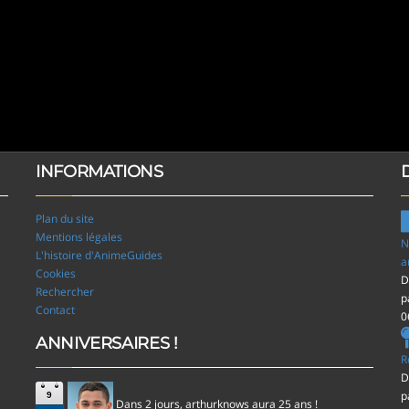
INFORMATIONS
Plan du site
Mentions légales
N
L'histoire d'AnimeGuides
a
Cookies
D
Rechercher
p
Contact
0
ANNIVERSAIRES !
R
D
p
9
Dans 2 jours,
aura 25 ans !
arthurknows