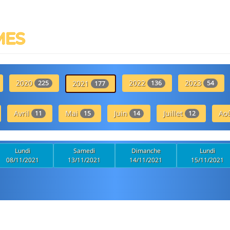
MES
2020
2022
2023
225
2021
136
54
177
Avril
Mai
Juin
Juillet
Ao
11
15
14
12
Lundi
Samedi
Dimanche
Lundi
08/11/2021
13/11/2021
14/11/2021
15/11/2021