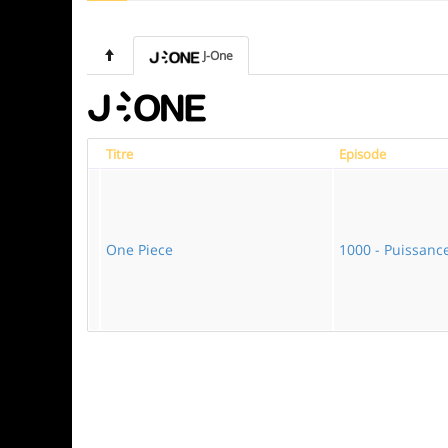
J-One
Titre
Episode
One Piece
1000 - Puissanc