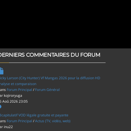
DERNIERS COMMENTAIRES DU FORUM
icky Larson (City Hunter) Vf Mangas 2026 pour la diffusion HD
nalyse et comparaison
ans
Forum Principal
/
Forum Général
ar
kojiroryuga
6 Aoû 2026 23:05
écapitulatif VOD légale gratuite et payante
ans
Forum Principal
/
Actus (TV, vidéo, web)
ar
inu22