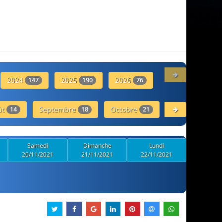
2024
2025
2026
1973
147
190
76
8
ût
Septembre
Octobre
14
18
21
Novembre
13
Samedi
Dimanche
Lundi
20/11/2021
21/11/2021
22/11/2021