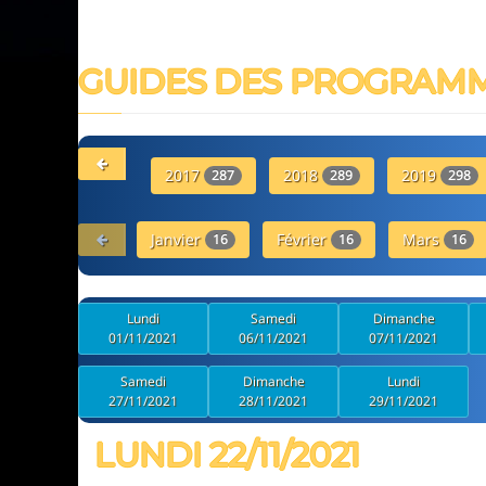
GUIDES DES PROGRAM
2017
2018
2019
287
289
298
Janvier
Février
Mars
16
16
16
Lundi
Samedi
Dimanche
01/11/2021
06/11/2021
07/11/2021
Samedi
Dimanche
Lundi
27/11/2021
28/11/2021
29/11/2021
LUNDI 22/11/2021