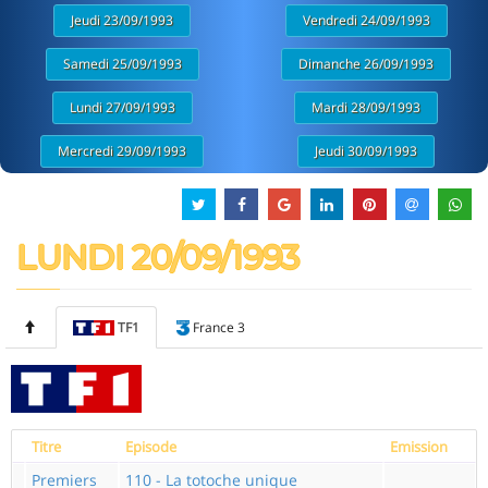
Jeudi 23/09/1993
Vendredi 24/09/1993
Samedi 25/09/1993
Dimanche 26/09/1993
Lundi 27/09/1993
Mardi 28/09/1993
Mercredi 29/09/1993
Jeudi 30/09/1993
LUNDI 20/09/1993
TF1
France 3
Titre
Episode
Emission
Premiers
110 - La totoche unique