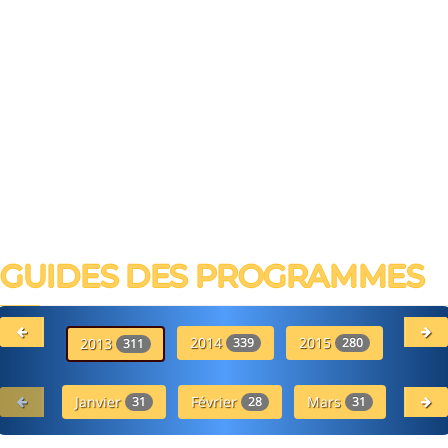
GUIDES DES PROGRAMMES
2014
2015
20
2013
339
280
311
Janvier
Février
Mars
Avr
31
28
31