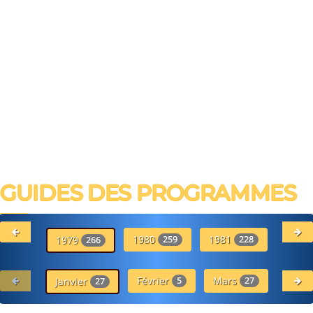
GUIDES DES PROGRAMMES
1980
1981
19
1979
259
228
266
Février
Mars
Avr
Janvier
5
27
27