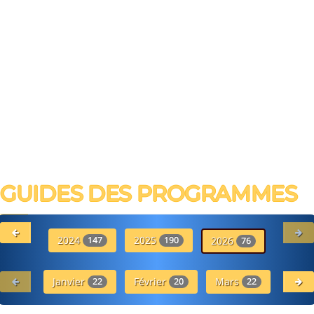
GUIDES DES PROGRAMMES
2024
2025
19
147
190
2026
76
Janvier
Février
Mars
Avr
22
20
22