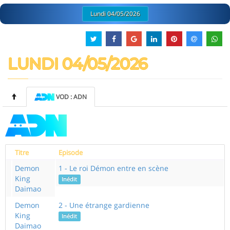
Lundi 04/05/2026
LUNDI 04/05/2026
VOD : ADN
Titre
Episode
Demon
1 - Le roi Démon entre en scène
King
Inédit
Daimao
Demon
2 - Une étrange gardienne
King
Inédit
Daimao