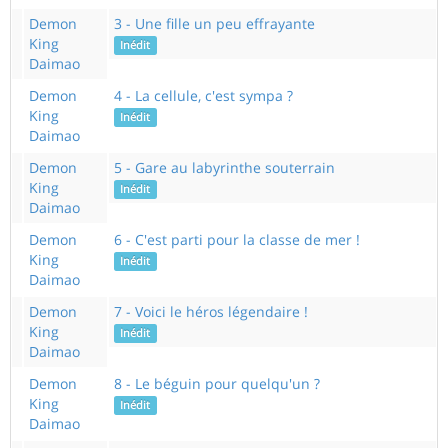
Demon
3 - Une fille un peu effrayante
King
Inédit
Daimao
Demon
4 - La cellule, c'est sympa ?
King
Inédit
Daimao
Demon
5 - Gare au labyrinthe souterrain
King
Inédit
Daimao
Demon
6 - C'est parti pour la classe de mer !
King
Inédit
Daimao
Demon
7 - Voici le héros légendaire !
King
Inédit
Daimao
Demon
8 - Le béguin pour quelqu'un ?
King
Inédit
Daimao