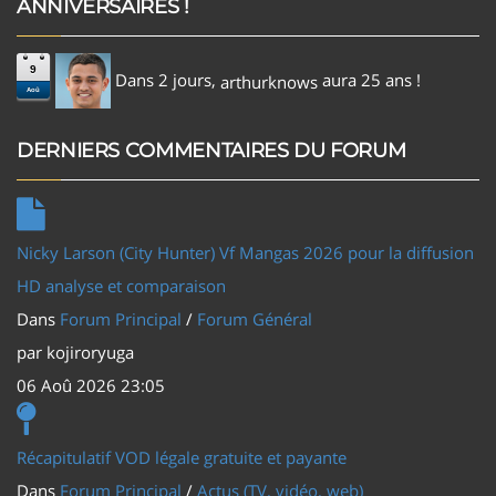
ANNIVERSAIRES !
9
Dans 2 jours,
aura 25 ans !
arthurknows
Aoû
DERNIERS COMMENTAIRES DU FORUM
Nicky Larson (City Hunter) Vf Mangas 2026 pour la diffusion
HD analyse et comparaison
Dans
Forum Principal
/
Forum Général
par
kojiroryuga
06 Aoû 2026 23:05
Récapitulatif VOD légale gratuite et payante
Dans
Forum Principal
/
Actus (TV, vidéo, web)