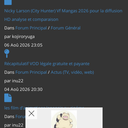
Nicky Larson (City Hunter) Vf Mangas 2026 pour la diffusion
HD analyse et comparaison
Dans
Forum Principal
/
Forum Général
par
kojiroryuga
06 Aoû 2026 23:05
Récapitulatif VOD légale gratuite et payante
Dans
Forum Principal
/
Actus (TV, vidéo, web)
par
inu22
04 Aoû 2026 20:30
les film d'animations Japonais au cinéma
Dans
Forum Principal
/
Actus (TV, vidéo, web)
par
inu22