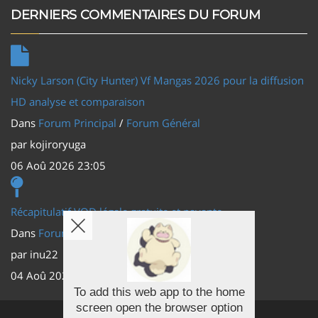
DERNIERS COMMENTAIRES DU FORUM
Nicky Larson (City Hunter) Vf Mangas 2026 pour la diffusion
HD analyse et comparaison
Dans
Forum Principal
/
Forum Général
par
kojiroryuga
06 Aoû 2026 23:05
Récapitulatif VOD légale gratuite et payante
Dans
Forum Principal
/
Actus (TV, vidéo, web)
par
inu22
04 Aoû 2026 20:30
To add this web app to the home
screen open the browser option
Facebook