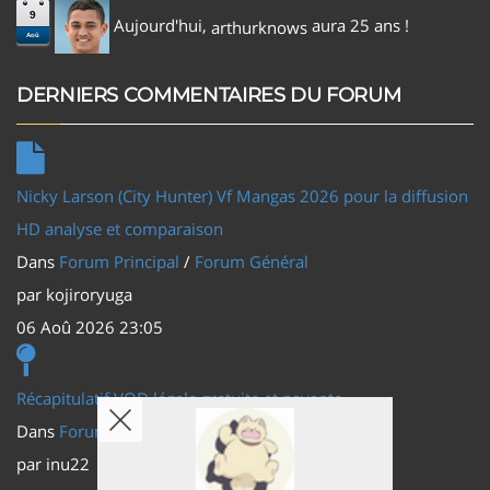
9
Aujourd'hui,
aura 25 ans !
arthurknows
Aoû
DERNIERS COMMENTAIRES DU FORUM
Nicky Larson (City Hunter) Vf Mangas 2026 pour la diffusion
HD analyse et comparaison
Dans
Forum Principal
/
Forum Général
par
kojiroryuga
06 Aoû 2026 23:05
Récapitulatif VOD légale gratuite et payante
Dans
Forum Principal
/
Actus (TV, vidéo, web)
par
inu22