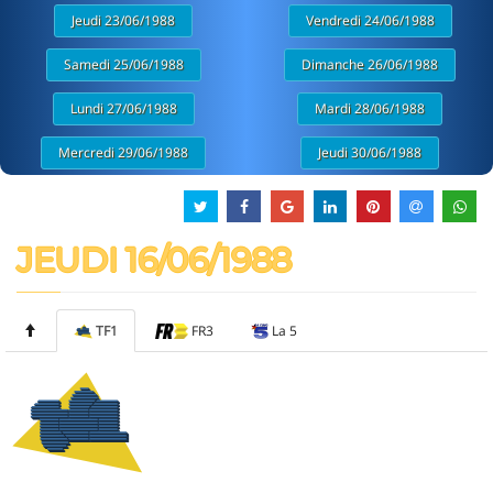
Jeudi 23/06/1988
Vendredi 24/06/1988
Samedi 25/06/1988
Dimanche 26/06/1988
Lundi 27/06/1988
Mardi 28/06/1988
Mercredi 29/06/1988
Jeudi 30/06/1988
JEUDI 16/06/1988
TF1
FR3
La 5