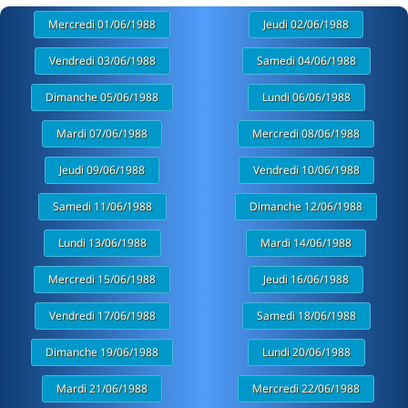
Mercredi 01/06/1988
Jeudi 02/06/1988
Vendredi 03/06/1988
Samedi 04/06/1988
Dimanche 05/06/1988
Lundi 06/06/1988
Mardi 07/06/1988
Mercredi 08/06/1988
Jeudi 09/06/1988
Vendredi 10/06/1988
Samedi 11/06/1988
Dimanche 12/06/1988
Lundi 13/06/1988
Mardi 14/06/1988
Mercredi 15/06/1988
Jeudi 16/06/1988
Vendredi 17/06/1988
Samedi 18/06/1988
Dimanche 19/06/1988
Lundi 20/06/1988
Mardi 21/06/1988
Mercredi 22/06/1988