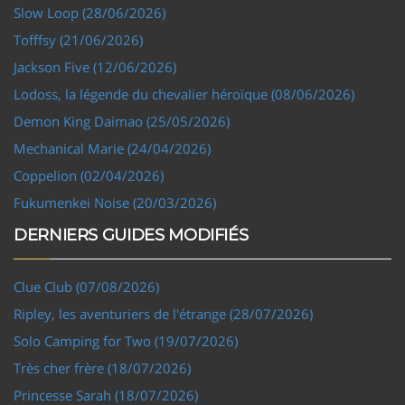
Slow Loop (28/06/2026)
Tofffsy (21/06/2026)
Jackson Five (12/06/2026)
Lodoss, la légende du chevalier héroïque (08/06/2026)
Demon King Daimao (25/05/2026)
Mechanical Marie (24/04/2026)
Coppelion (02/04/2026)
Fukumenkei Noise (20/03/2026)
DERNIERS GUIDES MODIFIÉS
Clue Club (07/08/2026)
Ripley, les aventuriers de l'étrange (28/07/2026)
Solo Camping for Two (19/07/2026)
Très cher frère (18/07/2026)
Princesse Sarah (18/07/2026)