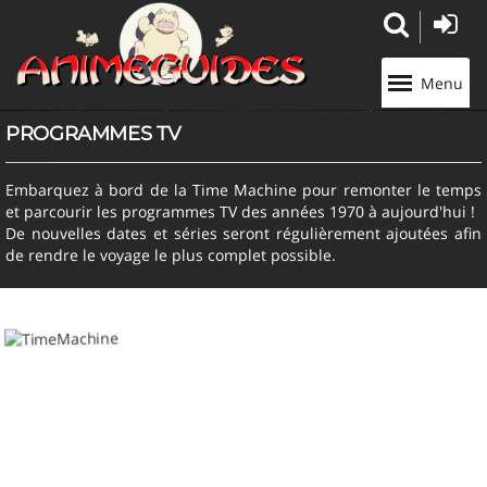
Panneau de gestion des cookies
Menu
PROGRAMMES TV
Embarquez à bord de la Time Machine pour remonter le temps
et parcourir les programmes TV des années 1970 à aujourd'hui !
De nouvelles dates et séries seront régulièrement ajoutées afin
de rendre le voyage le plus complet possible.