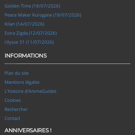
Golden Time (18/07/2026)
Peace Maker Kurogane (18/07/2026)
Kilari (14/07/2026)
Extra Zigda (12/07/2026)
Ulysse 31 (11/07/2026)
INFORMATIONS
Plan du site
Mentions légales
L'histoire d'AnimeGuides
Cookies
Rechercher
Contact
ANNIVERSAIRES !