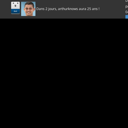
D
p
9
Dans 2 jours,
aura 25 ans !
arthurknows
0
Aoû
l
D
p
0