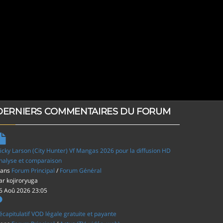
DERNIERS COMMENTAIRES DU FORUM
icky Larson (City Hunter) Vf Mangas 2026 pour la diffusion HD
nalyse et comparaison
ans
Forum Principal
/
Forum Général
ar
kojiroryuga
6 Aoû 2026 23:05
écapitulatif VOD légale gratuite et payante