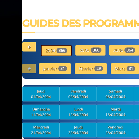
GUIDES DES PROGRAM
2005
2006
2004
360
364
366
Janvier
Février
Mars
31
29
31
Jeudi
Vendredi
Samedi
01/04/2004
02/04/2004
03/04/2004
Dimanche
Lundi
Mardi
11/04/2004
12/04/2004
13/04/2004
Mercredi
Jeudi
Vendredi
21/04/2004
22/04/2004
23/04/2004