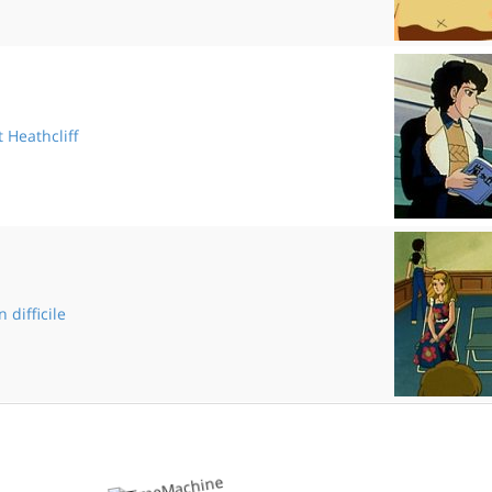
Traversons l'arc-en-ciel
t Heathcliff
Katherine et Heathcliff
 difficile
Une audition difficile