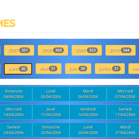
MES
2007
2008
2009
2010
357
360
353
344
Mai
Juin
Juillet
Ao
Avril
31
30
31
30
Dimanche
Lundi
Mardi
Mercredi
04/04/2004
05/04/2004
06/04/2004
07/04/2004
Mercredi
Jeudi
Vendredi
Samedi
14/04/2004
15/04/2004
16/04/2004
17/04/2004
Samedi
Dimanche
Lundi
Mardi
24/04/2004
25/04/2004
26/04/2004
27/04/2004