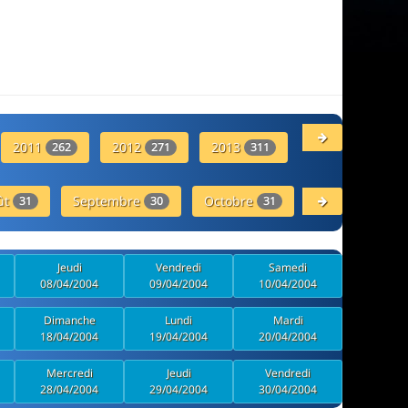
2011
2012
2013
2014
262
271
311
339
ût
Septembre
Octobre
Novembre
31
30
31
30
Jeudi
Vendredi
Samedi
08/04/2004
09/04/2004
10/04/2004
Dimanche
Lundi
Mardi
18/04/2004
19/04/2004
20/04/2004
Mercredi
Jeudi
Vendredi
28/04/2004
29/04/2004
30/04/2004