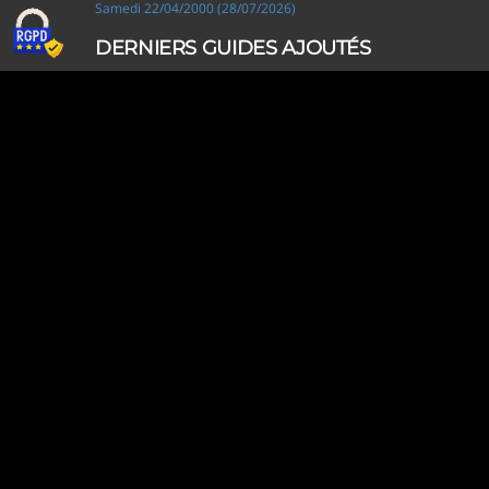
Samedi 22/04/2000 (28/07/2026)
DERNIERS GUIDES AJOUTÉS
Ripley, les aventuriers de l'étrange (28/07/2026)
Solo Camping for Two (19/07/2026)
Slow Loop (28/06/2026)
Tofffsy (21/06/2026)
Jackson Five (12/06/2026)
Lodoss, la légende du chevalier héroïque (08/06/2026)
Demon King Daimao (25/05/2026)
Mechanical Marie (24/04/2026)
Coppelion (02/04/2026)
Fukumenkei Noise (20/03/2026)
DERNIERS GUIDES MODIFIÉS
Ripley, les aventuriers de l'étrange (28/07/2026)
Solo Camping for Two (19/07/2026)
Très cher frère (18/07/2026)
Princesse Sarah (18/07/2026)
Golden Time (18/07/2026)