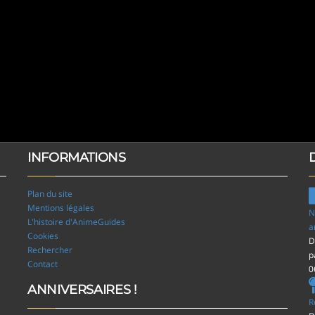
INFORMATIONS
Plan du site
Mentions légales
N
L'histoire d'AnimeGuides
a
Cookies
D
Rechercher
p
Contact
0
ANNIVERSAIRES !
R