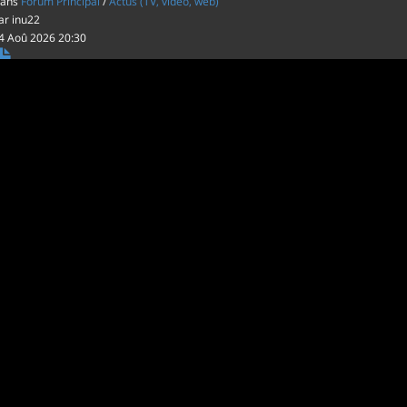
ans
Forum Principal
/
Actus (TV, vidéo, web)
ar
inu22
4 Aoû 2026 20:30
es film d'animations Japonais au cinéma
ans
Forum Principal
/
Actus (TV, vidéo, web)
ar
inu22
1 Aoû 2026 20:56