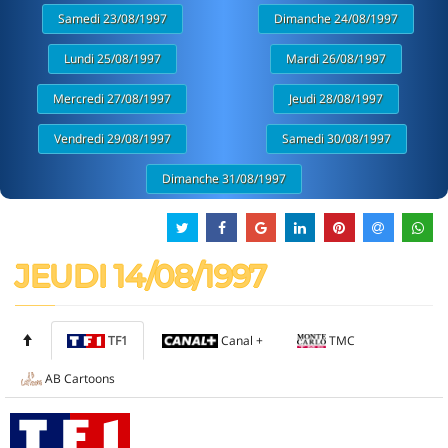
Samedi 23/08/1997
Dimanche 24/08/1997
Lundi 25/08/1997
Mardi 26/08/1997
Mercredi 27/08/1997
Jeudi 28/08/1997
Vendredi 29/08/1997
Samedi 30/08/1997
Dimanche 31/08/1997
JEUDI 14/08/1997
TF1
Canal +
TMC
AB Cartoons