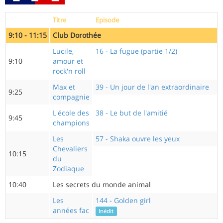
Titre
Episode
9:10 - 11:15
Club Dorothée
Lucile,
16 - La fugue (partie 1/2)
9:10
amour et
rock'n roll
Max et
39 - Un jour de l'an extraordinaire
9:25
compagnie
L'école des
38 - Le but de l'amitié
9:45
champions
Les
57 - Shaka ouvre les yeux
Chevaliers
10:15
du
Zodiaque
10:40
Les secrets du monde animal
Les
144 - Golden girl
années fac
Inédit