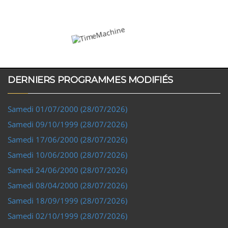
DERNIERS PROGRAMMES MODIFIÉS
Samedi 01/07/2000 (28/07/2026)
Samedi 09/10/1999 (28/07/2026)
Samedi 17/06/2000 (28/07/2026)
Samedi 10/06/2000 (28/07/2026)
Samedi 24/06/2000 (28/07/2026)
Samedi 08/04/2000 (28/07/2026)
Samedi 18/09/1999 (28/07/2026)
Samedi 02/10/1999 (28/07/2026)