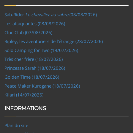
Sab-Rider
Le chevalier au sabre
(08/08/2026)
Les attaquantes (08/08/2026)
Clue Club (07/08/2026)
Ripley, les aventuriers de l'étrange (28/07/2026)
Solo Camping for Two (19/07/2026)
Très cher frère (18/07/2026)
Princesse Sarah (18/07/2026)
Golden Time (18/07/2026)
Peace Maker Kurogane (18/07/2026)
Kilari (14/07/2026)
INFORMATIONS
Plan du site