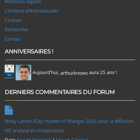
Mentions légales
L'histoire d'AnimeGuides
Cookies
Rechercher
Contact
ANNIVERSAIRES !
9
Aujourd'hui,
aura 25 ans !
arthurknows
Aoû
DERNIERS COMMENTAIRES DU FORUM
Nicky Larson (City Hunter) Vf Mangas 2026 pour la diffusion
HD analyse et comparaison
Dans
Forum Principal
/
Forum Général