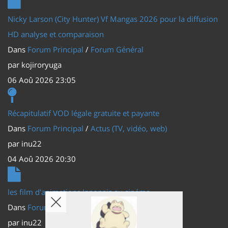
Nicky Larson (City Hunter) Vf Mangas 2026 pour la diffusion
HD analyse et comparaison
Dans
Forum Principal
/
Forum Général
par
kojiroryuga
06 Aoû 2026 23:05
Récapitulatif VOD légale gratuite et payante
Dans
Forum Principal
/
Actus (TV, vidéo, web)
par
inu22
04 Aoû 2026 20:30
les film d'animations Japonais au cinéma
Dans
Forum Principal
/
Actus (TV, vidéo, web)
par
inu22