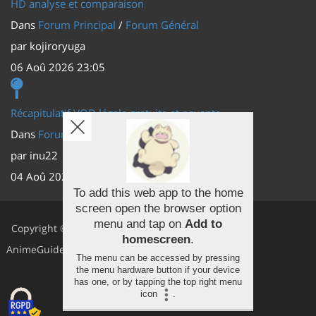
HD analyse et comparaison
Dans
Forum Principal
/
Forum Général
par
kojiroryuga
06 Aoû 2026 23:05
Récapitulatif VOD légale gratuite et payante
Dans
Forum Principal
/
Actus (TV, vidéo, web)
par
inu22
04 Aoû 2026 20:30
To add this web app to the home
screen open the browser option
Facebook
menu and tap on
Add to
Copyright ©
homescreen
.
Youtube
AnimeGuides
The menu can be accessed by pressing
the menu hardware button if your device
Twitter
has one, or by tapping the top right menu
icon
.
Instagram