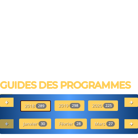
GUIDES DES PROGRAMMES
2019
2020
20
2018
298
225
289
Janvier
Février
Mars
Avr
30
28
27