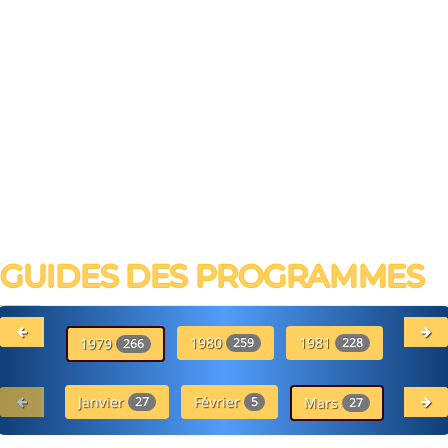
GUIDES DES PROGRAMMES
1980
1981
19
1979
259
228
266
Janvier
Février
Avr
27
5
Mars
27