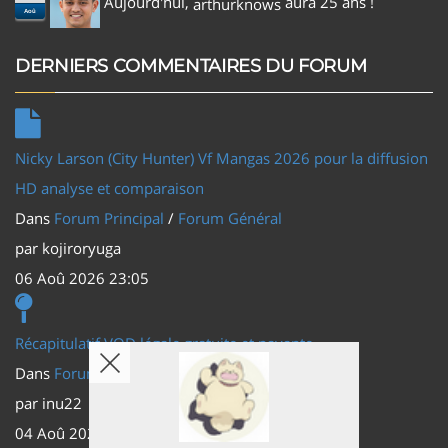
Aujourd'hui,
aura 25 ans !
arthurknows
Aoû
DERNIERS COMMENTAIRES DU FORUM
Nicky Larson (City Hunter) Vf Mangas 2026 pour la diffusion
HD analyse et comparaison
Dans
Forum Principal
/
Forum Général
par
kojiroryuga
06 Aoû 2026 23:05
Récapitulatif VOD légale gratuite et payante
Dans
Forum Principal
/
Actus (TV, vidéo, web)
par
inu22
04 Aoû 2026 20:30