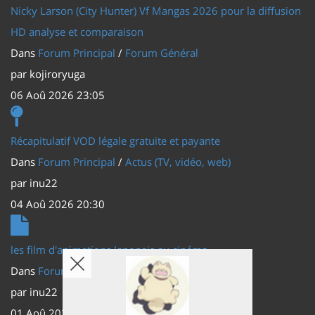
Nicky Larson (City Hunter) Vf Mangas 2026 pour la diffusion
HD analyse et comparaison
Dans
Forum Principal
/
Forum Général
par
kojiroryuga
06 Aoû 2026 23:05
Récapitulatif VOD légale gratuite et payante
Dans
Forum Principal
/
Actus (TV, vidéo, web)
par
inu22
04 Aoû 2026 20:30
les film d'animations Japonais au cinéma
Dans
Forum Principal
/
Actus (TV, vidéo, web)
par
inu22
01 Aoû 2026 20:56