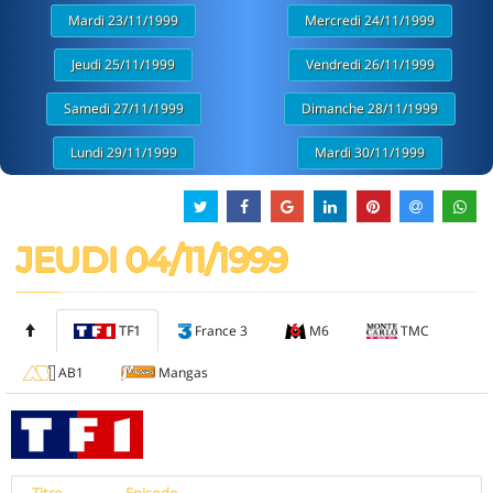
Mardi 23/11/1999
Mercredi 24/11/1999
Jeudi 25/11/1999
Vendredi 26/11/1999
Samedi 27/11/1999
Dimanche 28/11/1999
Lundi 29/11/1999
Mardi 30/11/1999
JEUDI 04/11/1999
TF1
France 3
M6
TMC
AB1
Mangas
Titre
Episode